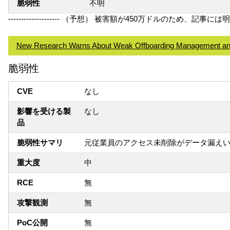
脆弱性
不明
-------------------- （予想） 被害額が450万ドルのため
New Research Warns About Weak Offboarding Management and
脆弱性
CVE
なし
影響を受ける製
なし
品
脆弱性サマリ
元従業員のアクセス未削除がデータ漏え
重大度
中
RCE
無
攻撃観測
無
PoC公開
無