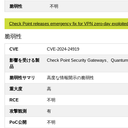
脆弱性
不明
Check Point releases emergency fix for VPN zero-day exploited
脆弱性
CVE
CVE-2024-24919
影響を受ける製
Check Point Security Gateways、Quantu
品
脆弱性サマリ
高度な情報開示の脆弱性
重大度
高
RCE
不明
攻撃観測
有
PoC公開
不明