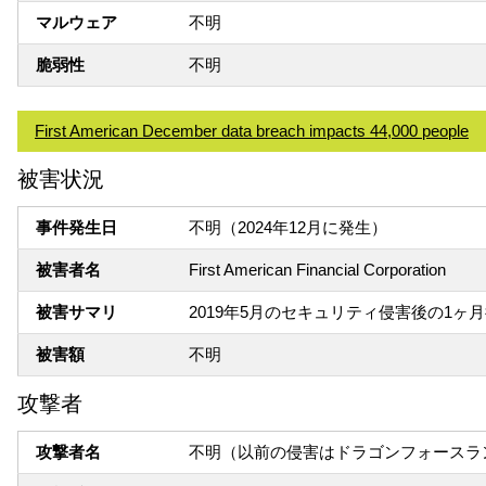
マルウェア
不明
脆弱性
不明
First American December data breach impacts 44,000 people
被害状況
事件発生日
不明（2024年12月に発生）
被害者名
First American Financial Corporation
被害サマリ
2019年5月のセキュリティ侵害後の1ヶ
被害額
不明
攻撃者
攻撃者名
不明（以前の侵害はドラゴンフォースラ