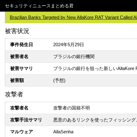
セキュリティニュースまとめる君
Brazilian Banks Targeted by New AllaKore RAT Variant Called A
被害状況
事件発生日
2024年5月29日
被害者名
ブラジルの銀行機関
被害サマリ
ブラジルの銀行を狙った新しいAllaKor
被害額
(予想)
攻撃者
攻撃者名
攻撃者の国籍不明
攻撃手法サマリ
悪意のあるリンクを使ったフィッシング
マルウェア
AllaSenha