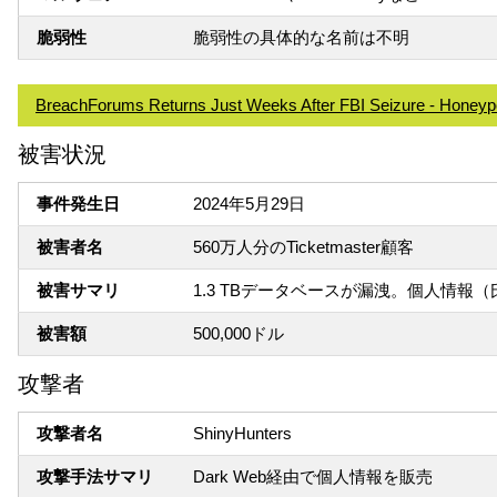
脆弱性
脆弱性の具体的な名前は不明
BreachForums Returns Just Weeks After FBI Seizure - Honeypo
被害状況
事件発生日
2024年5月29日
被害者名
560万人分のTicketmaster顧客
被害サマリ
1.3 TBデータベースが漏洩。個人情
被害額
500,000ドル
攻撃者
攻撃者名
ShinyHunters
攻撃手法サマリ
Dark Web経由で個人情報を販売