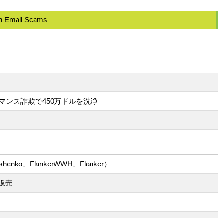
in Email Scams
マンス詐欺で450万ドルを洗浄
oshenko、FlankerWWH、Flanker）
販売