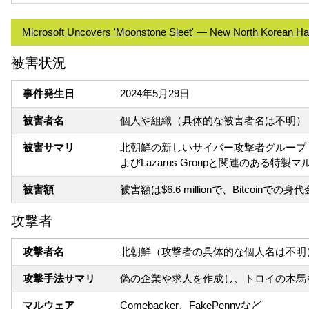
Microsoft Uncovers 'Moonstone Sleet' — New North Korean H
被害状況
事件発生日
2024年5月29日
被害者名
個人や組織（具体的な被害者名は不明）
被害サマリ
北朝鮮の新しいサイバー攻撃者グループ「M
よびLazarus Groupと関連のある
被害額
被害額は$6.6 millionで、Bitcoinで
攻撃者
攻撃者名
北朝鮮（攻撃者の具体的な個人名は不明
攻撃手法サマリ
偽の企業や求人を作成し、トロイの木馬
マルウェア
Comebacker、FakePennyなど