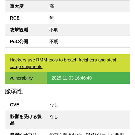
重大度
高
RCE
無
攻撃観測
不明
PoC公開
不明
Hackers use RMM tools to breach freighters and steal
cargo shipments
vulnerability
2025-11-03 16:46:40
脆弱性
CVE
なし
影響を受ける製
なし
品
脆弱性サマリ
船荷を奪うためにRMMツールを悪用