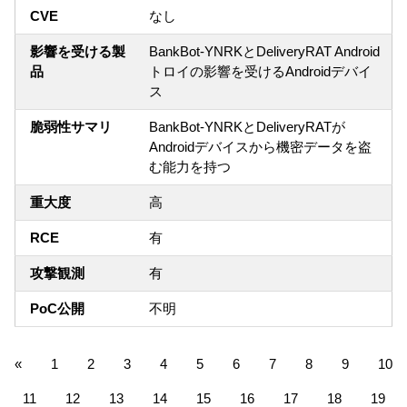
CVE
なし
影響を受ける製
BankBot-YNRKとDeliveryRAT Android
品
トロイの影響を受けるAndroidデバイ
ス
脆弱性サマリ
BankBot-YNRKとDeliveryRATが
Androidデバイスから機密データを盗
む能力を持つ
重大度
高
RCE
有
攻撃観測
有
PoC公開
不明
«
1
2
3
4
5
6
7
8
9
10
11
12
13
14
15
16
17
18
19