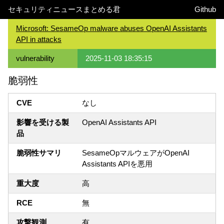
セキュリティニュースまとめる君
Github
Microsoft: SesameOp malware abuses OpenAI Assistants
API in attacks
vulnerability
2025-11-03 18:35:15
脆弱性
CVE
なし
影響を受ける製
OpenAI Assistants API
品
脆弱性サマリ
SesameOpマルウェアがOpenAI
Assistants APIを悪用
重大度
高
RCE
無
攻撃観測
有