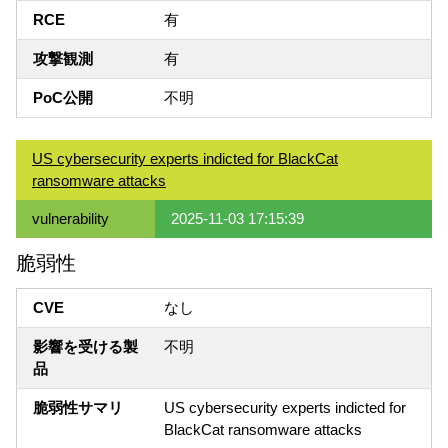
RCE
有
攻撃観測
有
PoC公開
不明
US cybersecurity experts indicted for BlackCat
ransomware attacks
vulnerability
2025-11-03 17:15:39
脆弱性
CVE
なし
影響を受ける製
不明
品
脆弱性サマリ
US cybersecurity experts indicted for
BlackCat ransomware attacks