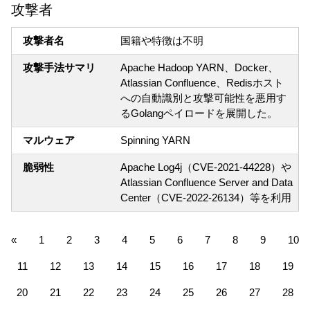
攻撃者
攻撃者名
国籍や特徴は不明
攻撃手法サマリ
Apache Hadoop YARN、Docker、
Atlassian Confluence、Redisホスト
への自動識別と攻撃可能性を悪用す
るGolangペイロードを展開した。
マルウェア
Spinning YARN
脆弱性
Apache Log4j（CVE-2021-44228）や
Atlassian Confluence Server and Data
Center（CVE-2022-26134）等を利用
«
1
2
3
4
5
6
7
8
9
10
11
12
13
14
15
16
17
18
19
20
21
22
23
24
25
26
27
28