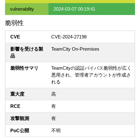
vulnerability
2024-03-07 00:19:41
脆弱性
CVE
CVE-2024-27198
影響を受ける製
TeamCity On-Premises
品
脆弱性サマリ
TeamCityの認証バイパス脆弱性が広く
悪用され、管理者アカウントが作成さ
れる
重大度
高
RCE
有
攻撃観測
有
PoC公開
不明