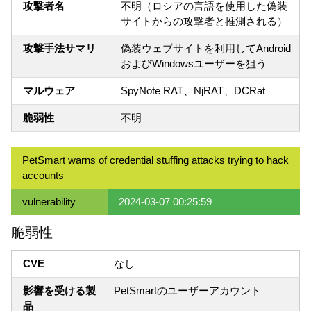
攻撃者名
不明（ロシアの言語を使用した偽装
サイトからの攻撃者と推測される）
攻撃手法サマリ
偽装ウェブサイトを利用してAndroid
およびWindowsユーザーを狙う
マルウェア
SpyNote RAT、NjRAT、DCRat
脆弱性
不明
PetSmart warns of credential stuffing attacks trying to hack
accounts
vulnerability
2024-03-07 00:25:59
脆弱性
CVE
なし
影響を受ける製
PetSmartのユーザーアカウント
品