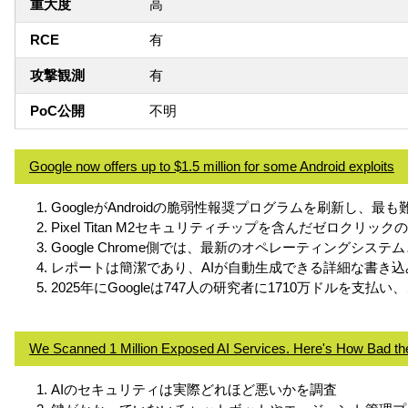
重大度
高
RCE
有
攻撃観測
有
PoC公開
不明
Google now offers up to $1.5 million for some Android exploits
GoogleがAndroidの脆弱性報奨プログラムを刷新し、
Pixel Titan M2セキュリティチップを含んだゼロ
Google Chrome側では、最新のオペレーティング
レポートは簡潔であり、AIが自動生成できる詳細な書き
2025年にGoogleは747人の研究者に1710万ドルを
We Scanned 1 Million Exposed AI Services. Here's How Bad the 
AIのセキュリティは実際どれほど悪いかを調査