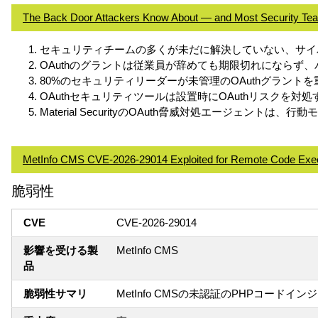
The Back Door Attackers Know About — and Most Security Team
セキュリティチームの多くが未だに解決していない、サイ
OAuthのグラントは従業員が辞めても期限切れにならず
80%のセキュリティリーダーが未管理のOAuthグラン
OAuthセキュリティツールは設置時にOAuthリスクを
Material SecurityのOAuth脅威対処エージェ
MetInfo CMS CVE-2026-29014 Exploited for Remote Code Exec
脆弱性
CVE
CVE-2026-29014
影響を受ける製
MetInfo CMS
品
脆弱性サマリ
MetInfo CMSの未認証のPHPコードイ