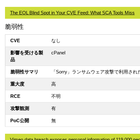
The EOL Blind Spot in Your CVE Feed: What SCA Tools Miss
脆弱性
CVE
なし
影響を受ける製
cPanel
品
脆弱性サマリ
「Sorry」ランサムウェア攻撃で利用された
重大度
高
RCE
不明
攻撃観測
有
PoC公開
無
Vimeo data breach exposes personal information of 119,000 pe