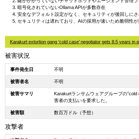
鍵がかかっていないチャットボットやエージェント管理プ
暗号化されていないOllama APIが多数存在
安全なデフォルト設定がなく、セキュリティが後回しにさ
セキュリティは遅れており、AIの採用が速いため脆弱性が
Karakurt extortion gang ‘cold case’ negotiator gets 8.5 years in 
被害状況
事件発生日
不明
被害者名
不明
被害サマリ
Karakurtランサムウェアグループの"
害者の支払いを要求した。
被害額
数百万ドル（予想）
攻撃者