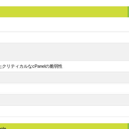
クリティカルなcPanelの脆弱性
ople