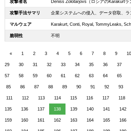
攻撃者名
Deniss Zolotarjovs（ロシアのKar
攻撃手法サマリ
企業システムへの侵入、データ窃取、ラ
マルウェア
Karakurt, Conti, Royal, TommyLeaks, 
脆弱性
不明
«
1
2
3
4
5
6
7
8
9
1
29
30
31
32
33
34
35
36
37
57
58
59
60
61
62
63
64
65
85
86
87
88
89
90
91
92
93
111
112
113
114
115
116
117
118
135
136
137
138
139
140
141
142
159
160
161
162
163
164
165
166