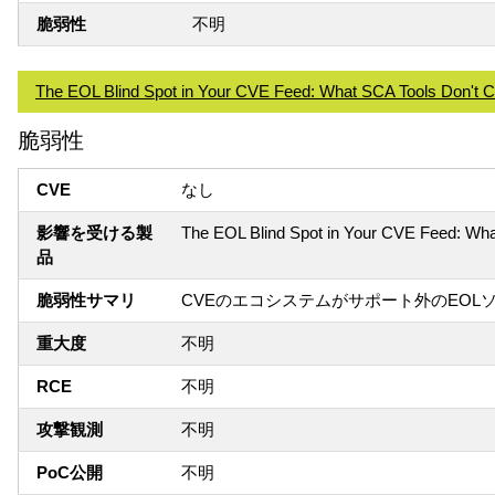
脆弱性
不明
The EOL Blind Spot in Your CVE Feed: What SCA Tools Don't 
脆弱性
CVE
なし
影響を受ける製
The EOL Blind Spot in Your CVE Feed: Wh
品
脆弱性サマリ
CVEのエコシステムがサポート外のEO
重大度
不明
RCE
不明
攻撃観測
不明
PoC公開
不明