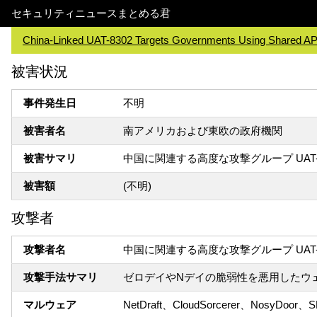
セキュリティニュースまとめる君
China-Linked UAT-8302 Targets Governments Using Shared A
被害状況
事件発生日
不明
被害者名
南アメリカおよび東欧の政府機関
被害サマリ
中国に関連する高度な攻撃グループ UAT-
被害額
(不明)
攻撃者
攻撃者名
中国に関連する高度な攻撃グループ UAT-8
攻撃手法サマリ
ゼロデイやNデイの脆弱性を悪用したウ
マルウェア
NetDraft、CloudSorcerer、NosyDoor