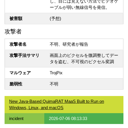
し、目には見えない方法でビデオケ
ーブルが弱い無線信号を発信。
被害額
(予想)
攻撃者
攻撃者名
不明、研究者が報告
攻撃手法サマリ
画面上のピクセルを微調整してデー
タを盗む、不可視のピクセル変調
マルウェア
TrojPix
脆弱性
不明
New Java-Based QuimaRAT MaaS Built to Run on
Windows, Linux, and macOS
incident
2026-07-06 08:13:33