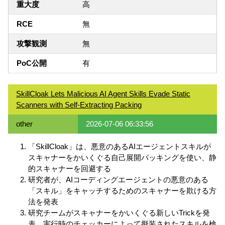
重大度
高
RCE
無
攻撃観測
無
PoC公開
有
SkillCloak Lets Malicious AI Agent Skills Evade Static
Scanners with Self-Extracting Packing
other
2026-07-06 06:33:56
「SkillCloak」は、悪意のあるAIエージェントスキルが
スキャナーをかいくぐる自己展開パッキングを使い、静
的スキャナーを回避する
研究者が、AIコーディングエージェントの悪意のある
「スキル」をキャッチするためのスキャナーを欺ける方
法を発表
研究チームがスキャナーをかいくぐる新しいTrickを発
表、実行時のチェッカーによって擬装されたスキルを検