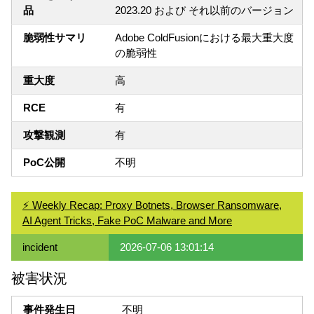
品
2023.20 および それ以前のバージョン
脆弱性サマリ
Adobe ColdFusionにおける最大重大度
の脆弱性
重大度
高
RCE
有
攻撃観測
有
PoC公開
不明
⚡ Weekly Recap: Proxy Botnets, Browser Ransomware,
AI Agent Tricks, Fake PoC Malware and More
incident
2026-07-06 13:01:14
被害状況
事件発生日
不明