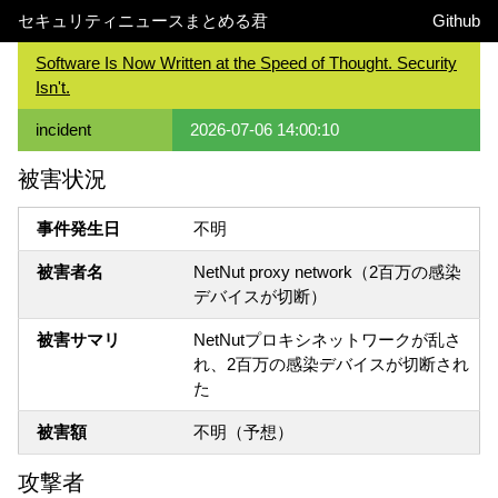
セキュリティニュースまとめる君
Github
Software Is Now Written at the Speed of Thought. Security
Isn't.
incident
2026-07-06 14:00:10
被害状況
事件発生日
不明
被害者名
NetNut proxy network（2百万の感染
デバイスが切断）
被害サマリ
NetNutプロキシネットワークが乱さ
れ、2百万の感染デバイスが切断され
た
被害額
不明（予想）
攻撃者