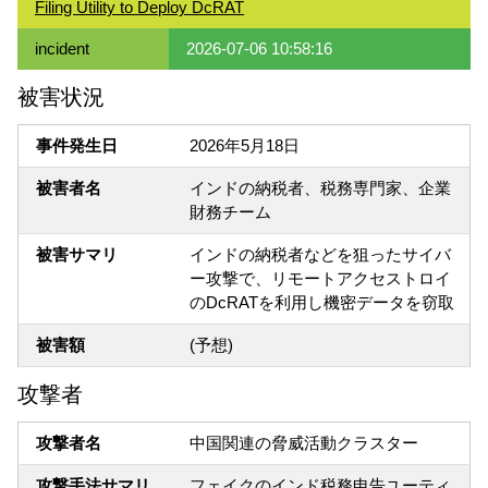
Filing Utility to Deploy DcRAT
incident
2026-07-06 10:58:16
被害状況
事件発生日
2026年5月18日
被害者名
インドの納税者、税務専門家、企業
財務チーム
被害サマリ
インドの納税者などを狙ったサイバ
ー攻撃で、リモートアクセストロイ
のDcRATを利用し機密データを窃取
被害額
(予想)
攻撃者
攻撃者名
中国関連の脅威活動クラスター
攻撃手法サマリ
フェイクのインド税務申告ユーティ