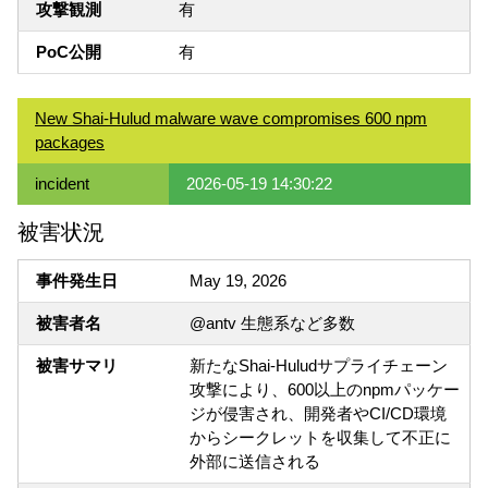
攻撃観測
有
PoC公開
有
New Shai-Hulud malware wave compromises 600 npm
packages
incident
2026-05-19 14:30:22
被害状況
事件発生日
May 19, 2026
被害者名
@antv 生態系など多数
被害サマリ
新たなShai-Huludサプライチェーン
攻撃により、600以上のnpmパッケー
ジが侵害され、開発者やCI/CD環境
からシークレットを収集して不正に
外部に送信される