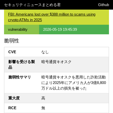
セキュリティニュースまとめる君
Github
FBI: Americans lost over $388 million to scams using
crypto ATMs in 2025
vulnerability
2026-05-19 19:45:39
脆弱性
CVE
なし
影響を受ける製
暗号通貨キオスク
品
脆弱性サマリ
暗号通貨キオスクを悪用した詐欺活動
により2025年にアメリカ人が3億8,800
万ドル以上の損失を被った
重大度
高
RCE
無