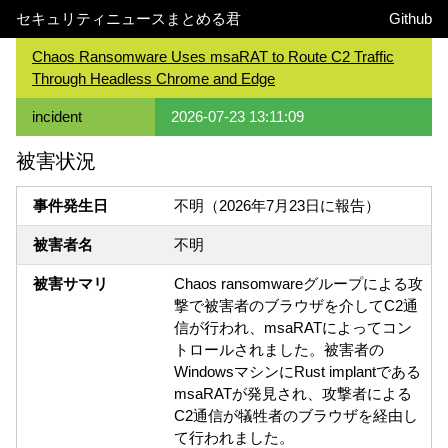
セキュリティニュースまとめる君
Github
Chaos Ransomware Uses msaRAT to Route C2 Traffic
Through Headless Chrome and Edge
incident
2026-07-23 13:11:09
被害状況
事件発生日
不明（2026年7月23日に報告）
被害者名
不明
被害サマリ
Chaos ransomwareグループによる攻
撃で被害者のブラウザを介してC2通
信が行われ、msaRATによってコン
トロールされました。被害者の
WindowsマシンにRust implantである
msaRATが発見され、攻撃者による
C2通信が犠牲者のブラウザを経由し
て行われました。