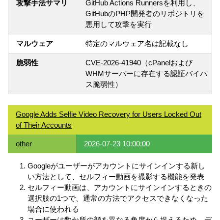
攻撃手法サマリ
GitHub Actions Runnersを利用し、
GitHubのPHP開発者のリポジトリを
悪用して攻撃を実行
マルウェア
特定のマルウェア名は記載なし
脆弱性
CVE-2026-41940（cPanelおよび
WHMサーバーに存在する認証バイパ
ス脆弱性）
Google Adds Selfie Video Recovery for Users Locked Out
of Their Accounts
other
2026-07-23 10:00:00
Googleがユーザーがアカウントにサインインする新し
い方法として、セルフィー動画を撮影する機能を発表
セルフィー動画は、アカウントにサインインするときの
選択肢の1つで、通常の方法でアクセスできなくなった
場合に使われる
ユーザーは数か所の顔を異なる角度から捉えるため、デ