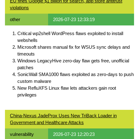
EU fines Google $1 billion for search, app store antitrust
violations
other
2026-07-23 12:33:19
Critical wp2shell WordPress flaws exploited to install
webshells
Microsoft shares manual fix for WSUS sync delays and
timeouts
Windows LegacyHive zero-day flaw gets free, unofficial
patches
SonicWall SMA1000 flaws exploited as zero-days to push
custom malware
New RefluXFS Linux flaw lets attackers gain root
privileges
China-Nexus JadeProx Uses New TriBack Loader in
Government and Healthcare Attacks
vulnerability
2026-07-23 12:20:23