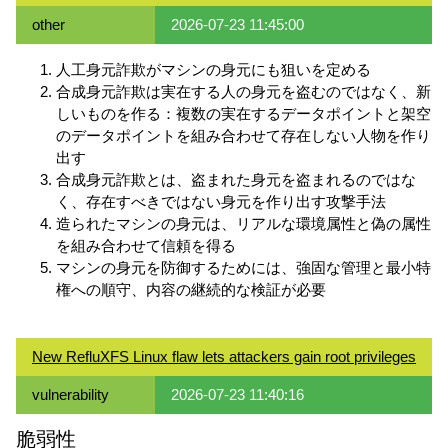
other
2026-07-23 11:45:00
人工身元詐欺がマシンの身元にも狙いを定める
合成身元詐欺は実在する人の身元を盗むのではなく、新
しいものを作る：複数の実在するデータポイントと架空
のデータポイントを組み合わせて存在しない人物を作り
出す
合成身元詐欺とは、盗まれた身元を盗まれるのではな
く、存在すべきではない身元を作り出す攻撃手法
造られたマシンの身元は、リアルな環境属性と偽の属性
を組み合わせて信頼を得る
マシンの身元を防御するためには、強固な管理と最小特
権への順守、内容の継続的な検証が必要
New RefluXFS Linux flaw lets attackers gain root privileges
vulnerability
2026-07-23 11:40:16
脆弱性