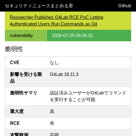
セキュリティニュースまとめる君
Github
Researcher Publishes GitLab RCE PoC Letting
Authenticated Users Run Commands as Git
vulnerability
2026-07-25 08:34:15
脆弱性
CVE
なし
影響を受ける製
GitLab 18.11.3
品
脆弱性サマリ
認証済みユーザーがGitLabでコマンド
を実行することが可能
重大度
高
RCE
有
攻撃観測
不明