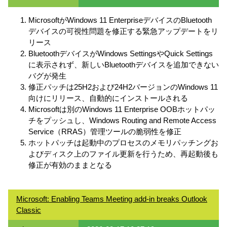
MicrosoftがWindows 11 EnterpriseデバイスのBluetooth
デバイスの可視性問題を修正する緊急アップデートをリ
リース
BluetoothデバイスがWindows SettingsやQuick Settings
に表示されず、新しいBluetoothデバイスを追加できない
バグが発生
修正パッチは25H2および24H2バージョンのWindows 11
向けにリリース、自動的にインストールされる
Microsoftは別のWindows 11 Enterprise OOBホットパッ
チをプッシュし、Windows Routing and Remote Access
Service（RRAS）管理ツールの脆弱性を修正
ホットパッチは起動中のプロセスのメモリパッチングお
よびディスク上のファイル更新を行うため、再起動後も
修正が有効のままとなる
Microsoft: Enabling Teams Meeting add-in breaks Outlook
Classic