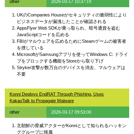
other
2026-03-17 10:37:19
UKのCompanies Houseがセキュリティの脆弱性により
ビジネスデータが漏洩したことが確認される
AppsFlyer Web SDKが乗っ取られ、暗号通貨を盗む
JavaScriptコードを広める
FBIがマルウェアを広めるためにSteamゲームの被害者
を捜している
MicrosoftがSamsungアプリを使ってWindows C: ドライ
ブをブロックする機能をStoreから取り下げ
Stryker攻撃が数万台のデバイスを消去、マルウェアは
不要
Konni Deploys EndRAT Through Phishing, Uses
KakaoTalk to Propagate Malware
other
2026-03-17 09:53:00
北朝鮮の脅威アクターがKonniとして知られるハッキン
ググループに帰属