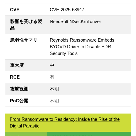
CVE
CVE-2025-68947
影響を受ける製
NsecSoft NSecKrnl driver
品
脆弱性サマリ
Reynolds Ransomware Embeds
BYOVD Driver to Disable EDR
Security Tools
重大度
中
RCE
有
攻撃観測
不明
PoC公開
不明
From Ransomware to Residency: Inside the Rise of the
Digital Parasite