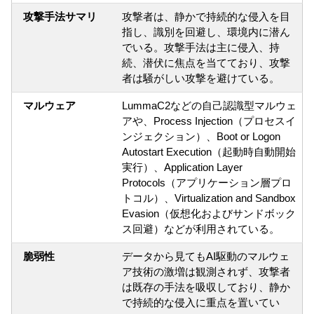
攻撃手法サマリ
攻撃者は、静かで持続的な侵入を目
指し、識別を回避し、環境内に潜ん
でいる。攻撃手法は主に侵入、持
続、潜伏に焦点を当てており、攻撃
者は騒がしい攻撃を避けている。
マルウェア
LummaC2などの自己認識型マルウェ
アや、Process Injection（プロセスイ
ンジェクション）、Boot or Logon
Autostart Execution（起動時自動開始
実行）、Application Layer
Protocols（アプリケーション層プロ
トコル）、Virtualization and Sandbox
Evasion（仮想化およびサンドボック
ス回避）などが利用されている。
脆弱性
データから見てもAI駆動のマルウェ
ア技術の激増は観測されず、攻撃者
は既存の手法を吸収しており、静か
で持続的な侵入に重点を置いてい