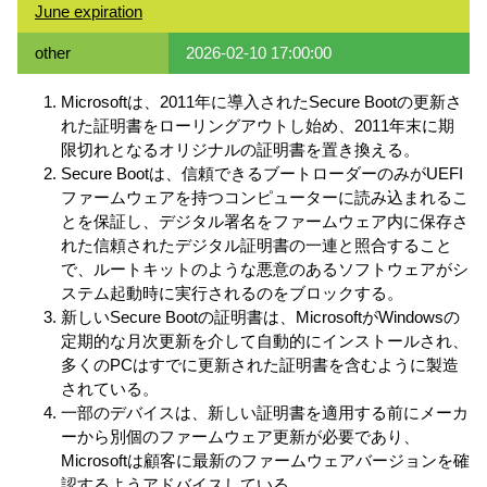
June expiration
other
2026-02-10 17:00:00
Microsoftは、2011年に導入されたSecure Bootの更新さ
れた証明書をローリングアウトし始め、2011年末に期
限切れとなるオリジナルの証明書を置き換える。
Secure Bootは、信頼できるブートローダーのみがUEFI
ファームウェアを持つコンピューターに読み込まれるこ
とを保証し、デジタル署名をファームウェア内に保存さ
れた信頼されたデジタル証明書の一連と照合すること
で、ルートキットのような悪意のあるソフトウェアがシ
ステム起動時に実行されるのをブロックする。
新しいSecure Bootの証明書は、MicrosoftがWindowsの
定期的な月次更新を介して自動的にインストールされ、
多くのPCはすでに更新された証明書を含むように製造
されている。
一部のデバイスは、新しい証明書を適用する前にメーカ
ーから別個のファームウェア更新が必要であり、
Microsoftは顧客に最新のファームウェアバージョンを確
認するようアドバイスしている。