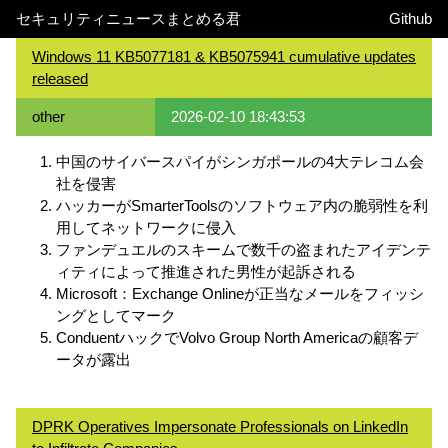
セキュリティニュースまとめる君
Github
Windows 11 KB5077181 & KB5075941 cumulative updates
released
other
2026-02-10 18:43:53
中国のサイバースパイがシンガポールの4大テレコム会
社を侵害
ハッカーがSmarterToolsのソフトウェア内の脆弱性を利
用してネットワークに侵入
ファンデュエルのスキームで数千の盗まれたアイデンテ
ィティによって推進された男性が起訴される
Microsoft：Exchange Onlineが正当なメールをフィッシ
ングとしてマーク
ConduentハックでVolvo Group North Americaの顧客デ
ータが露出
DPRK Operatives Impersonate Professionals on LinkedIn