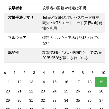
攻撃者名
攻撃者の国籍や特定は不明
攻撃手法サマリ
TelnetやSSHの弱いパスワード推測、
既知のIoTリモートコード実行の脆弱
性を利用
マルウェア
特定のマルウェア名は記載されてい
ない
脆弱性
攻撃で利用された脆弱性としてCVE-
2025-9528が報告されている
«
1
2
3
4
5
6
7
8
9
10
11
12
13
14
15
16
17
18
19
20
21
22
23
24
25
26
27
28
29
30
31
32
33
34
35
36
37