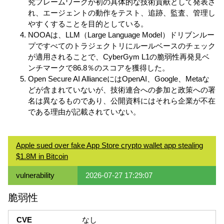
究フレームワークが初の具体的な技術貢献として発表さ
れ、エージェントの動作をテスト、追跡、監査、管理し
やすくすることを目的としている。
NOOAは、LLM（Large Language Model）ドリブンルー
プですべてのトラジェクトリにルールベースのチェック
が適用されることで、CyberGym L1の脆弱性再発見ベ
ンチマークで86.8％のスコアを獲得した。
Open Secure AI AllianceにはOpenAI、Google、Metaな
どが含まれていないが、技術連合への参加と政策への署
名は異なるものであり、公開資料にはそれら企業が不在
である理由が記載されていない。
Apple sued over fake App Store crypto wallet app stealing
$1.8M in Bitcoin
vulnerability
2026-07-27 17:29:07
脆弱性
CVE
なし