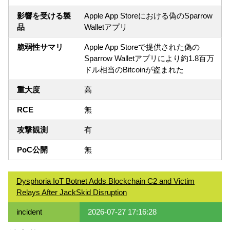
影響を受ける製
Apple App Storeにおける偽のSparrow
品
Walletアプリ
脆弱性サマリ
Apple App Storeで提供された偽の
Sparrow Walletアプリにより約1.8百万
ドル相当のBitcoinが盗まれた
重大度
高
RCE
無
攻撃観測
有
PoC公開
無
Dysphoria IoT Botnet Adds Blockchain C2 and Victim
Relays After JackSkid Disruption
incident
2026-07-27 17:16:28