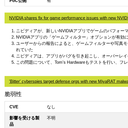
PoC公開
有
NVIDIA shares fix for game performance issues with new NVID
ニビディアが、新しいNVIDIAアプリでゲームのパフォ
NVIDIAアプリの「ゲームフィルター」オプションが
ユーザーからの報告によると、ゲームフィルターや写真モ
れていた
ニビディアは、アプリがバグを引き起こし、オーバーレイ
この問題について、Tom's Hardwareもテストを行
'Bitter' cyberspies target defense orgs with new MiyaRAT malw
脆弱性
CVE
なし
影響を受ける製
不明
品