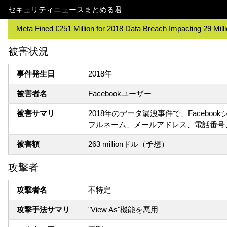
セキュリティニュースまとめる君
Meta Fined €251 Million for 2018 Data Breach Impacting 29 Mill
被害状況
事件発生日
2018年
被害者名
Facebookユーザー
被害サマリ
2018年のデータ漏洩事件で、Faceb
フルネーム、メールアドレス、電話番号
被害額
263 millionドル（予想）
攻撃者
攻撃者名
不特定
攻撃手法サマリ
"View As"機能を悪用