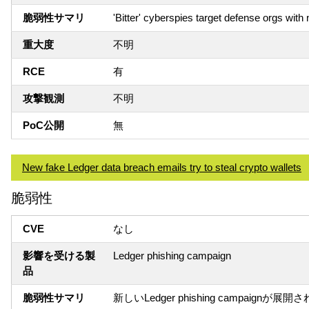
脆弱性サマリ
'Bitter' cyberspies target defense orgs wi
重大度
不明
RCE
有
攻撃観測
不明
PoC公開
無
New fake Ledger data breach emails try to steal crypto wallets
脆弱性
CVE
なし
影響を受ける製
Ledger phishing campaign
品
脆弱性サマリ
新しいLedger phishing cam