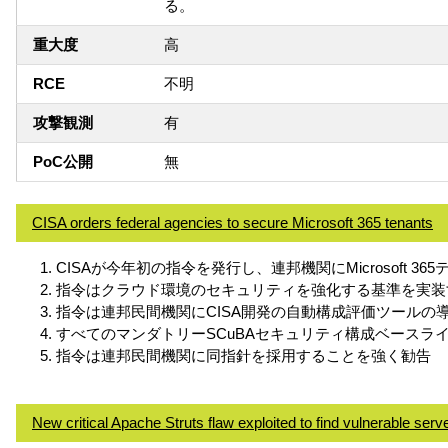
る。
重大度
高
RCE
不明
攻撃観測
有
PoC公開
無
CISA orders federal agencies to secure Microsoft 365 tenants
CISAが今年初の指令を発行し、連邦機関にMicrosoft 3
指令はクラウド環境のセキュリティを強化する基準を実装
指令は連邦民間機関にCISA開発の自動構成評価ツールの
すべてのマンダトリーSCuBAセキュリティ構成ベース
指令は連邦民間機関に同指針を採用することを強く勧告
New critical Apache Struts flaw exploited to find vulnerable serv