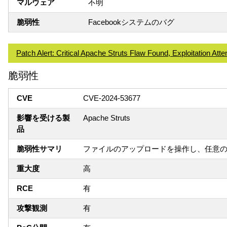
マルウェア
不明
脆弱性
Facebookシステムのバグ
Patch Alert: Critical Apache Struts Flaw Found, Exploitation At
脆弱性
CVE
CVE-2024-53677
影響を受ける製
Apache Struts
品
脆弱性サマリ
ファイルのアップロードを操作し、任意
重大度
高
RCE
有
攻撃観測
有