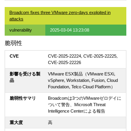
Broadcom fixes three VMware zero-days exploited in
attacks
vulnerability
2025-03-04 13:23:08
脆弱性
CVE
CVE-2025-22224, CVE-2025-22225,
CVE-2025-22226
影響を受ける製
VMware ESX製品（VMware ESXi,
品
vSphere, Workstation, Fusion, Cloud
Foundation, Telco Cloud Platform）
脆弱性サマリ
Broadcomは3つのVMwareゼロデイに
ついて警告、Microsoft Threat
Intelligence Centerによる報告
重大度
高