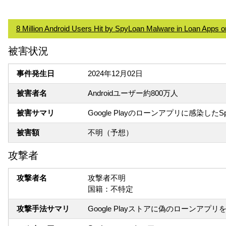
8 Million Android Users Hit by SpyLoan Malware in Loan Apps 
被害状況
事件発生日
2024年12月02日
被害者名
Androidユーザー約800万人
被害サマリ
Google Playのローンアプリに感染
被害額
不明（予想）
攻撃者
攻撃者名
攻撃者不明
国籍：不特定
攻撃手法サマリ
Google Playストアに偽のローン