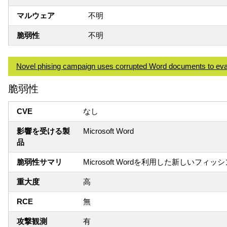
マルウェア
不明
脆弱性
不明
Novel phising campaign uses corrupted Word documents to eva
脆弱性
CVE
なし
影響を受ける製
Microsoft Word
品
脆弱性サマリ
Microsoft Wordを利用した新しいフィッ
重大度
高
RCE
無
攻撃観測
有