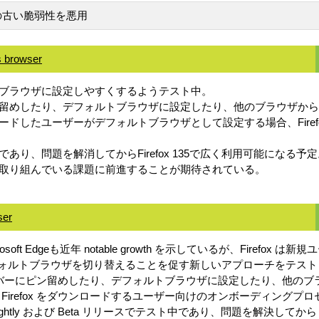
82などの古い脆弱性を悪用
ws browser
ォルトブラウザに設定しやすくするようテスト中。
にピン留めしたり、デフォルトブラウザに設定したり、他のブラウザ
ンロードしたユーザーがデフォルトブラウザとして設定する場合、Fir
スト中であり、問題を解消してからFirefox 135で広く利用可能になる予
けて取り組んでいる課題に前進することが期待されている。
ser
t Edgeも近年 notable growth を示しているが、Firefox
s でデフォルトブラウザを切り替えることを促す新しいアプローチをテス
x をタスクバーにピン留めしたり、デフォルトブラウザに設定したり、
Firefox をダウンロードするユーザー向けのオンボーディング
の Nightly および Beta リリースでテスト中であり、問題を解決してから