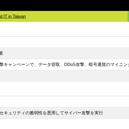
 IT in Taiwan
業
たな攻撃キャンペーンで、データ窃取、DDoS攻撃、暗号通貨のマイニ
、古いセキュリティの脆弱性を悪用してサイバー攻撃を実行