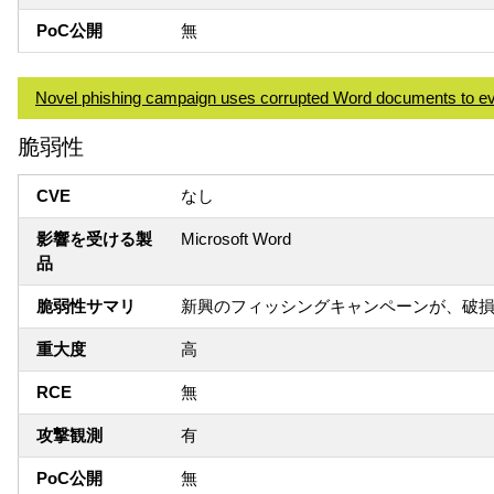
PoC公開
無
Novel phishing campaign uses corrupted Word documents to ev
脆弱性
CVE
なし
影響を受ける製
Microsoft Word
品
脆弱性サマリ
新興のフィッシングキャンペーンが、破損
重大度
高
RCE
無
攻撃観測
有
PoC公開
無