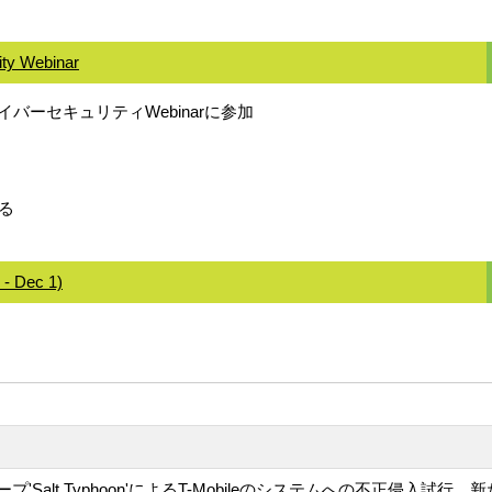
ity Webinar
バーセキュリティWebinarに参加
る
 - Dec 1)
alt Typhoon'によるT-Mobileのシステムへの不正侵入試行。新