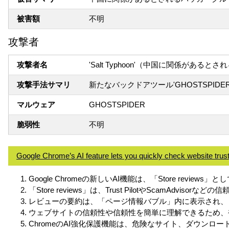
被害額
不明
攻撃者
攻撃者名
'Salt Typhoon'（中国に関係がある
攻撃手法サマリ
新たなバックドアツール'GHOSTSPIDE
マルウェア
GHOSTSPIDER
脆弱性
不明
Google Chrome’s AI feature lets you quickly check website trus
Google Chromeの新しいAI機能は、「Store revi
「Store reviews」は、Trust PilotやScamAd
レビューの要約は、「ページ情報バブル」内に表示され、
ウェブサイトの信頼性や信頼性を簡単に理解できるため、
ChromeのAI強化保護機能は、危険なサイト、ダウンロ