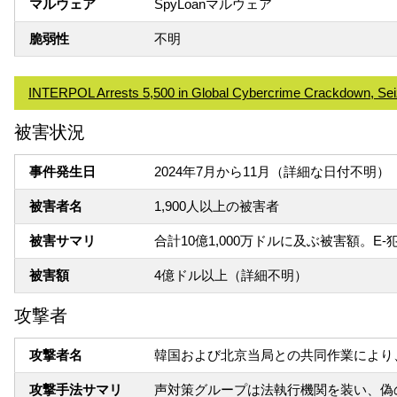
マルウェア
SpyLoanマルウェア
脆弱性
不明
INTERPOL Arrests 5,500 in Global Cybercrime Crackdown, Seiz
被害状況
事件発生日
2024年7月から11月（詳細な日付不明）
被害者名
1,900人以上の被害者
被害サマリ
合計10億1,000万ドルに及ぶ被害額。
被害額
4億ドル以上（詳細不明）
攻撃者
攻撃者名
韓国および北京当局との共同作業により
攻撃手法サマリ
声対策グループは法執行機関を装い、偽