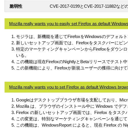
脆弱性
CVE-2017-0199とCVE-2017-118
Mozilla really wants you to easily set Firefox as default Windo
モジラは、新機能を通じてFirefoxをWindowsのデフ
新しいセットアップ画面では、Firefoxをタスクバー
特定のマーケティングキャンペーンからFirefoxをダウ
いる。
この機能は現在FirefoxのNightlyとBetaリリースでテ
この新機能により、Firefoxが新規ユーザーの獲得に向
Mozilla really wants you to set Firefox as default Windows brow
Googleはデスクトップブラウザ市場を支配しており、Microsof
Mozilla は、ブラウザのインストール中に Window
Firefox の新しいセットアップ画面では、Firefo
この変更は、特別なマーケティングキャンペーンを通じて 
この機能は、WindowsReport によると、現在 Firefox 