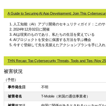
A Guide to Securing AI App Development: Join This Cybersecur
人工知能（AI）アプリ開発のセキュリティガイド：このサイ
2024年12月02日に開催
AIは現実のものであり、私たちの生活を変えている
AIプロジェクトを安全に保護する方法を学ぶ機会
今すぐ登録して先を見据えたアクションプランを手に入れ
THN Recap: Top Cybersecurity Threats, Tools and Tips (Nov 25
被害状況
（予想）
事件発生日
不明
被害者名
T-Mobile（米国の通信事業者）
被害サマリ
中国に関係があるとされるハッカーグループ'S