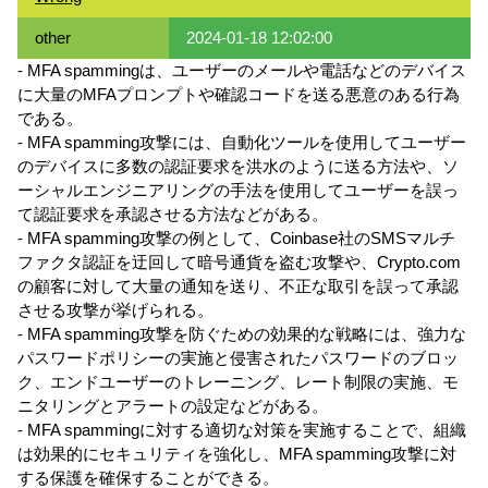
other
2024-01-18 12:02:00
- MFA spammingは、ユーザーのメールや電話などのデバイス
に大量のMFAプロンプトや確認コードを送る悪意のある行為
である。
- MFA spamming攻撃には、自動化ツールを使用してユーザー
のデバイスに多数の認証要求を洪水のように送る方法や、ソ
ーシャルエンジニアリングの手法を使用してユーザーを誤っ
て認証要求を承認させる方法などがある。
- MFA spamming攻撃の例として、Coinbase社のSMSマルチ
ファクタ認証を迂回して暗号通貨を盗む攻撃や、Crypto.com
の顧客に対して大量の通知を送り、不正な取引を誤って承認
させる攻撃が挙げられる。
- MFA spamming攻撃を防ぐための効果的な戦略には、強力な
パスワードポリシーの実施と侵害されたパスワードのブロッ
ク、エンドユーザーのトレーニング、レート制限の実施、モ
ニタリングとアラートの設定などがある。
- MFA spammingに対する適切な対策を実施することで、組織
は効果的にセキュリティを強化し、MFA spamming攻撃に対
する保護を確保することができる。