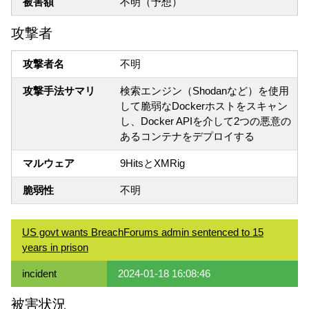
被害額
不明（予想）
攻撃者
攻撃者名
不明
攻撃手法サマリ
検索エンジン（Shodanなど）を使用
して脆弱なDockerホストをスキャン
し、Docker APIを介して2つの悪意の
あるコンテナをデプロイする
マルウェア
9HitsとXMRig
脆弱性
不明
US govt wants BreachForums admin sentenced to 15
years in prison
incident
2024-01-18 16:08:46
被害状況