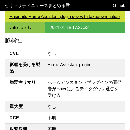
セキュリティニュースまとめる君
Github
Haier hits Home Assistant plugin dev with takedown notice
vulnerability
2024-01-18 17:37:32
脆弱性
CVE
なし
影響を受ける製
Home Assistant plugin
品
脆弱性サマリ
ホームアシスタントプラグインの開発
者がHaierによるテイクダウン通告を
受ける
重大度
なし
RCE
不明
攻撃観測
不明