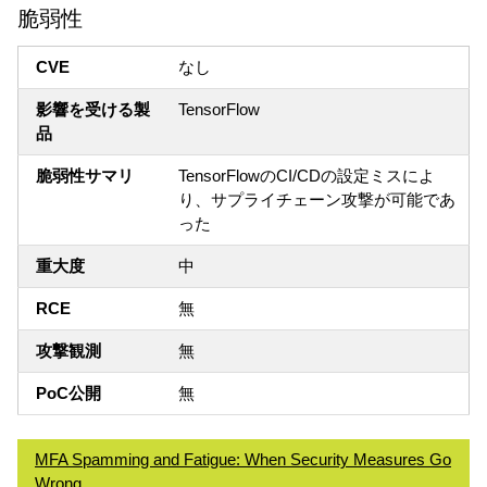
脆弱性
CVE
なし
影響を受ける製
TensorFlow
品
脆弱性サマリ
TensorFlowのCI/CDの設定ミスによ
り、サプライチェーン攻撃が可能であ
った
重大度
中
RCE
無
攻撃観測
無
PoC公開
無
MFA Spamming and Fatigue: When Security Measures Go
Wrong