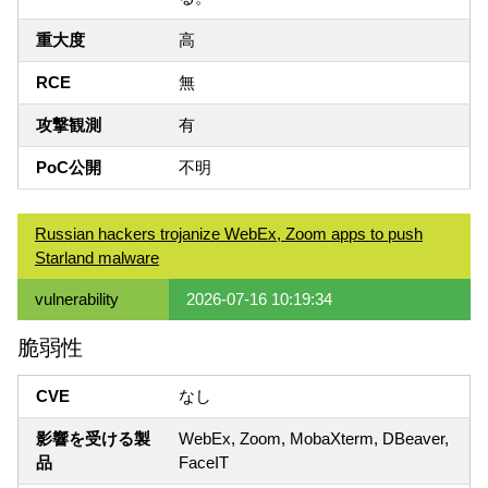
重大度
高
RCE
無
攻撃観測
有
PoC公開
不明
Russian hackers trojanize WebEx, Zoom apps to push
Starland malware
vulnerability
2026-07-16 10:19:34
脆弱性
CVE
なし
影響を受ける製
WebEx, Zoom, MobaXterm, DBeaver,
品
FaceIT