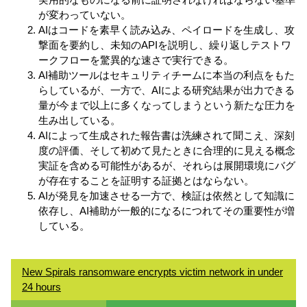
が変わっていない。
AIはコードを素早く読み込み、ペイロードを生成し、攻
撃面を要約し、未知のAPIを説明し、繰り返しテストワ
ークフローを驚異的な速さで実行できる。
AI補助ツールはセキュリティチームに本当の利点をもた
らしているが、一方で、AIによる研究結果が出力できる
量が今まで以上に多くなってしまうという新たな圧力を
生み出している。
AIによって生成された報告書は洗練されて聞こえ、深刻
度の評価、そして初めて見たときに合理的に見える概念
実証を含める可能性があるが、それらは展開環境にバグ
が存在することを証明する証拠とはならない。
AIが発見を加速させる一方で、検証は依然として知識に
依存し、AI補助が一般的になるにつれてその重要性が増
している。
New Spirals ransomware encrypts victim network in under
24 hours