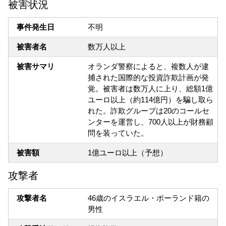
被害状況
事件発生日
不明
被害者名
数万人以上
被害サマリ
オランダ警察によると、複数人が逮
捕された国際的な投資詐欺計画が発
覚。被害者は数万人に上り、総額1億
ユーロ以上（約114億円）を騙し取ら
れた。詐欺グループは20のコールセ
ンターを運営し、700人以上が財務顧
問を装っていた。
被害額
1億ユーロ以上（予想）
攻撃者
攻撃者名
46歳のイスラエル・ポーランド籍の
男性