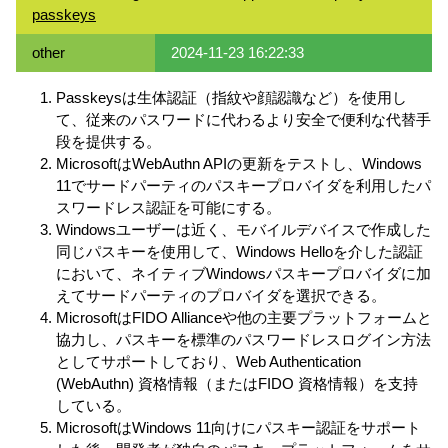
passkeys
other
2024-11-23 16:22:33
Passkeysは生体認証（指紋や顔認識など）を使用し
て、従来のパスワードに代わるより安全で便利な代替手
段を提供する。
MicrosoftはWebAuthn APIの更新をテストし、Windows
11でサードパーティのパスキープロバイダを利用したパ
スワードレス認証を可能にする。
Windowsユーザーは近く、モバイルデバイスで作成した
同じパスキーを使用して、Windows Helloを介した認証
において、ネイティブWindowsパスキープロバイダに加
えてサードパーティのプロバイダを選択できる。
MicrosoftはFIDO Allianceや他の主要プラットフォームと
協力し、パスキーを標準のパスワードレスログイン方法
としてサポートしており、Web Authentication
(WebAuthn) 資格情報（またはFIDO 資格情報）を支持
している。
MicrosoftはWindows 11向けにパスキー認証をサポート