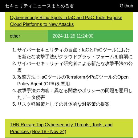
セキュリティニュースまとめる君
Github
Cybersecurity Blind Spots in IaC and PaC Tools Expose
Cloud Platforms to New Attacks
other
2024-11-25 11:24:00
サイバーセキュリティの盲点：IaCとPaCツールにおけ
る新たな攻撃手法がクラウドプラットフォームを脆弱に
サイバーセキュリティ研究者による新たな攻撃手法の公
表
攻撃方法：IaCツールのTerraformやPaCツールのOpen
Policy Agent (OPA)を悪用
攻撃手法の内容：異なる関数やポリシーの問題を悪用し
たデータ侵害
リスク軽減策としての具体的な対応策の提案
THN Recap: Top Cybersecurity Threats, Tools, and
Practices (Nov 18 - Nov 24)