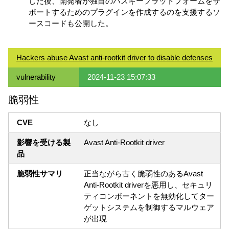
した後、開発者が独自のパスキープラットフォームをサ
ポートするためのプラグインを作成するのを支援するソ
ースコードも公開した。
Hackers abuse Avast anti-rootkit driver to disable defenses
vulnerability
2024-11-23 15:07:33
脆弱性
CVE
なし
影響を受ける製
Avast Anti-Rootkit driver
品
脆弱性サマリ
正当ながら古く脆弱性のあるAvast
Anti-Rootkit driverを悪用し、セキュリ
ティコンポーネントを無効化してター
ゲットシステムを制御するマルウェア
が出現