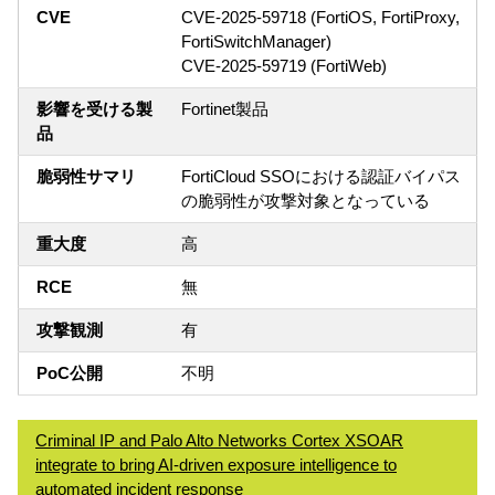
CVE
CVE-2025-59718 (FortiOS, FortiProxy,
FortiSwitchManager)
CVE-2025-59719 (FortiWeb)
影響を受ける製
Fortinet製品
品
脆弱性サマリ
FortiCloud SSOにおける認証バイパス
の脆弱性が攻撃対象となっている
重大度
高
RCE
無
攻撃観測
有
PoC公開
不明
Criminal IP and Palo Alto Networks Cortex XSOAR
integrate to bring AI-driven exposure intelligence to
automated incident response