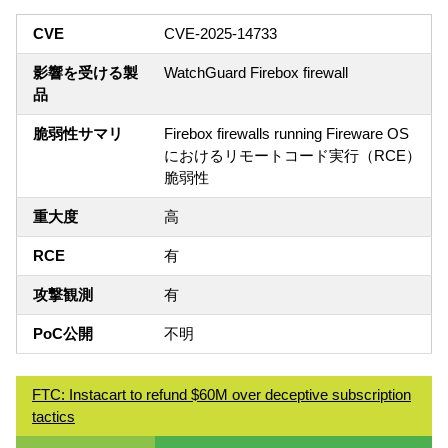
CVE
CVE-2025-14733
影響を受ける製
WatchGuard Firebox firewall
品
脆弱性サマリ
Firebox firewalls running Fireware OS
におけるリモートコード実行（RCE）
脆弱性
重大度
高
RCE
有
攻撃観測
有
PoC公開
不明
FTC: Instacart to refund $60M over deceptive subscription
tactics