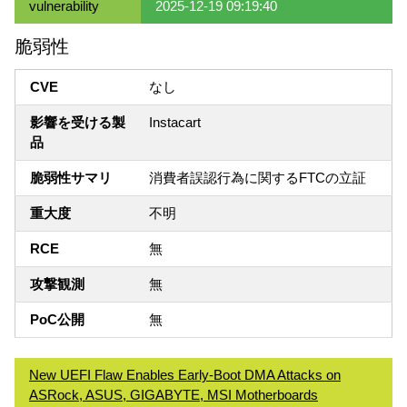
vulnerability
2025-12-19 09:19:40
脆弱性
CVE
なし
影響を受ける製
Instacart
品
脆弱性サマリ
消費者誤認行為に関するFTCの立証
重大度
不明
RCE
無
攻撃観測
無
PoC公開
無
New UEFI Flaw Enables Early-Boot DMA Attacks on
ASRock, ASUS, GIGABYTE, MSI Motherboards