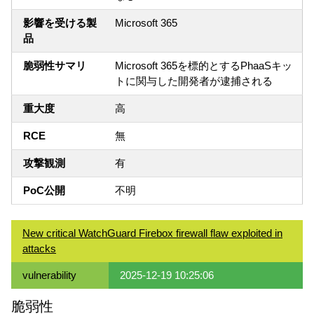
影響を受ける製
Microsoft 365
品
脆弱性サマリ
Microsoft 365を標的とするPhaaSキッ
トに関与した開発者が逮捕される
重大度
高
RCE
無
攻撃観測
有
PoC公開
不明
New critical WatchGuard Firebox firewall flaw exploited in
attacks
vulnerability
2025-12-19 10:25:06
脆弱性