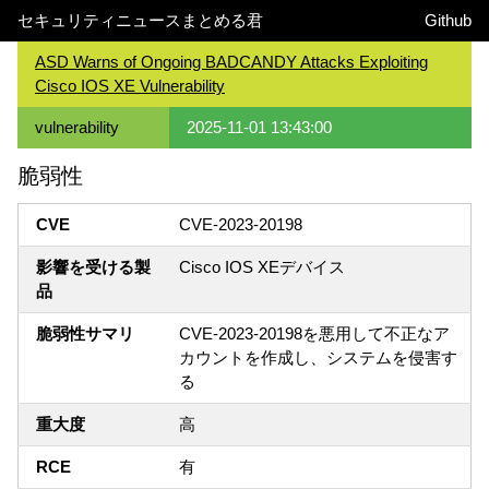
セキュリティニュースまとめる君
Github
ASD Warns of Ongoing BADCANDY Attacks Exploiting
Cisco IOS XE Vulnerability
vulnerability
2025-11-01 13:43:00
脆弱性
CVE
CVE-2023-20198
影響を受ける製
Cisco IOS XEデバイス
品
脆弱性サマリ
CVE-2023-20198を悪用して不正なア
カウントを作成し、システムを侵害す
る
重大度
高
RCE
有