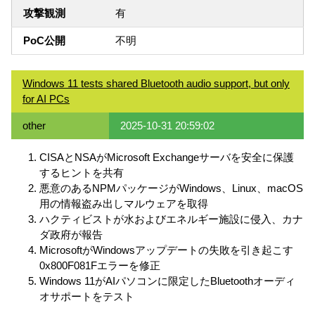
攻撃観測
有
PoC公開
不明
Windows 11 tests shared Bluetooth audio support, but only
for AI PCs
other
2025-10-31 20:59:02
CISAとNSAがMicrosoft Exchangeサーバを安全に保護
するヒントを共有
悪意のあるNPMパッケージがWindows、Linux、macOS
用の情報盗み出しマルウェアを取得
ハクティビストが水およびエネルギー施設に侵入、カナ
ダ政府が報告
MicrosoftがWindowsアップデートの失敗を引き起こす
0x800F081Fエラーを修正
Windows 11がAIパソコンに限定したBluetoothオーディ
オサポートをテスト