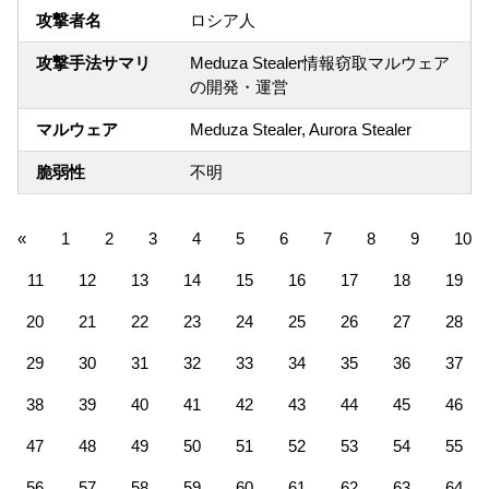
攻撃者名
ロシア人
攻撃手法サマリ
Meduza Stealer情報窃取マルウェア
の開発・運営
マルウェア
Meduza Stealer, Aurora Stealer
脆弱性
不明
«
1
2
3
4
5
6
7
8
9
10
11
12
13
14
15
16
17
18
19
20
21
22
23
24
25
26
27
28
29
30
31
32
33
34
35
36
37
38
39
40
41
42
43
44
45
46
47
48
49
50
51
52
53
54
55
56
57
58
59
60
61
62
63
64