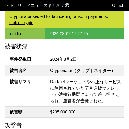
セキュリティニュースまとめる君
Github
Cryptonator seized for laundering ransom payments,
stolen crypto
incident
2024-08-02 17:27:25
被害状況
事件発生日
2024年8月2日
被害者名
Cryptonator（クリプトネイター）
被害サマリ
Darknetマーケットや不正なサービス
に利用されていた暗号通貨ウォレッ
トが法執行機関によって差し押さえ
られ、運営者が告発された。
被害額
$235,000,000
攻撃者