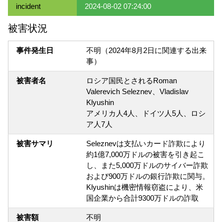
incident
2024-08-02 07:24:00
被害状況
事件発生日
不明（2024年8月2日に関連する出来
事）
被害者名
ロシア国民とされるRoman
Valerevich Seleznev、Vladislav
Klyushin
アメリカ人4人、ドイツ人5人、ロシ
ア人7人
被害サマリ
Seleznevは支払いカード詐欺により
約1億7,000万ドルの被害を引き起こ
し、また5,000万ドルのサイバー詐欺
および900万ドルの銀行詐欺に関与。
Klyushinは機密情報窃盗により、米
国企業から合計9300万ドルの詐取
被害額
不明