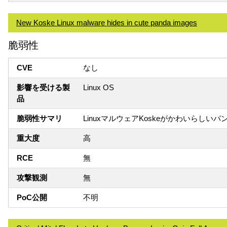
New Koske Linux malware hides in cute panda images
脆弱性
CVE
なし
影響を受ける製
Linux OS
品
脆弱性サマリ
LinuxマルウェアKoskeがかわいら
重大度
高
RCE
無
攻撃観測
無
PoC公開
不明