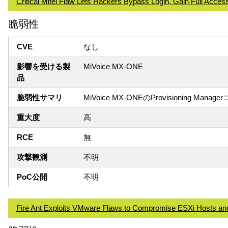
Critical Mitel Flaw Lets Hackers Bypass Login, Gain Full Ac
脆弱性
CVE
なし
影響を受ける製
MiVoice MX-ONE
品
脆弱性サマリ
MiVoice MX-ONEのProvisioni
重大度
高
RCE
無
攻撃観測
不明
PoC公開
不明
Fire Ant Exploits VMware Flaws to Compromise ESXi Hosts an