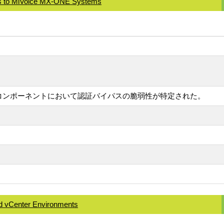
cess to MiVoice MX-ONE Systems
ng Managerコンポーネントにおいて認証バイパスの脆弱性が特定された。
d vCenter Environments