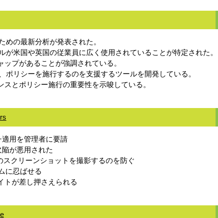
服するための最新分析が発表された。
enAIツールが米国や英国の従業員に広く使用されていることが特定された。
ギャップがあることが強調されている。
使用を監視し、ポリシーを施行するのを支援するツールを開発している。
バナンスとポリシー施行の重要性を示唆している。
rs
パッチ適用を管理者に要請
ntの欠陥が悪用された
ング活動のスクリーンショットを撮影するのを防ぐ
ームに忍ばせる
の脅迫サイトが差し押さえられる
te