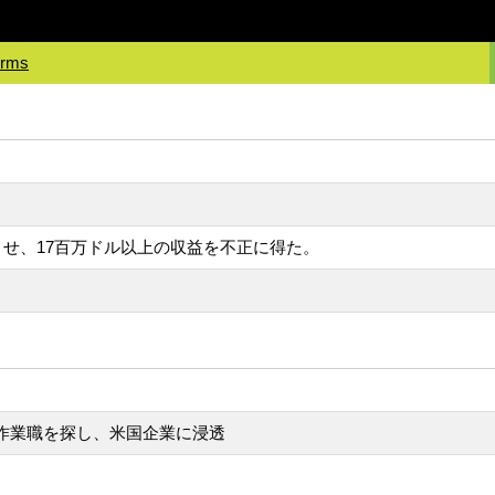
irms
透させ、17百万ドル以上の収益を不正に得た。
T作業職を探し、米国企業に浸透