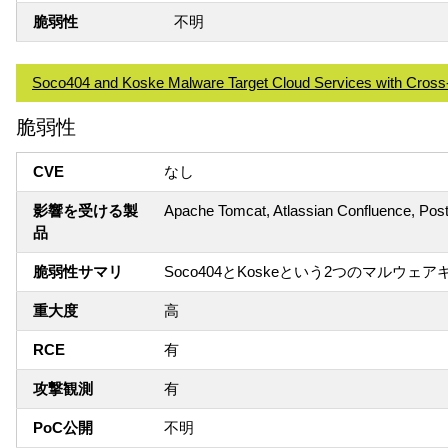
脆弱性
不明
Soco404 and Koske Malware Target Cloud Services with Cross-
脆弱性
CVE
なし
影響を受ける製
Apache Tomcat, Atlassian Confluence, P
品
脆弱性サマリ
Soco404とKoskeという2つのマ
重大度
高
RCE
有
攻撃観測
有
PoC公開
不明