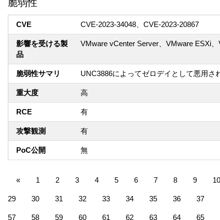
脆弱性
CVE
CVE-2023-34048、CVE-2023-20867
影響を受ける製
VMware vCenter Server、VMware ESXi、
品
脆弱性サマリ
UNC3886によってゼロデイとして悪用
重大度
高
RCE
有
攻撃観測
有
PoC公開
無
«
1
2
3
4
5
6
7
8
9
1
29
30
31
32
33
34
35
36
37
57
58
59
60
61
62
63
64
65