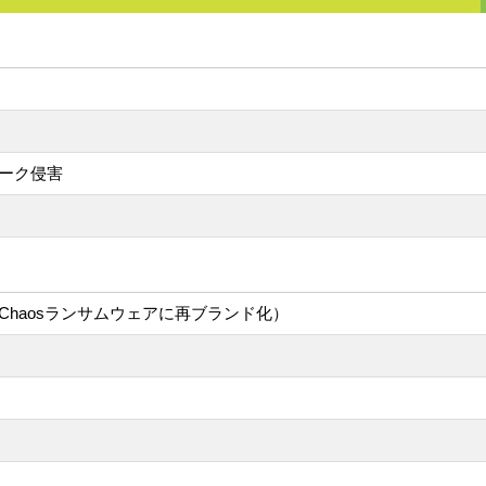
ワーク侵害
後にChaosランサムウェアに再ブランド化）