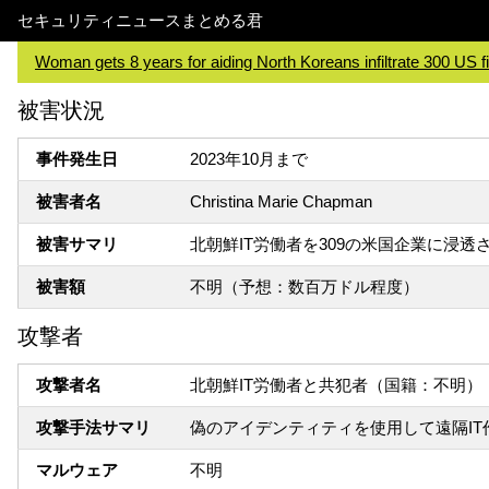
セキュリティニュースまとめる君
Woman gets 8 years for aiding North Koreans infiltrate 300 US f
被害状況
事件発生日
2023年10月まで
被害者名
Christina Marie Chapman
被害サマリ
北朝鮮IT労働者を309の米国企業に浸
被害額
不明（予想：数百万ドル程度）
攻撃者
攻撃者名
北朝鮮IT労働者と共犯者（国籍：不明）
攻撃手法サマリ
偽のアイデンティティを使用して遠隔I
マルウェア
不明