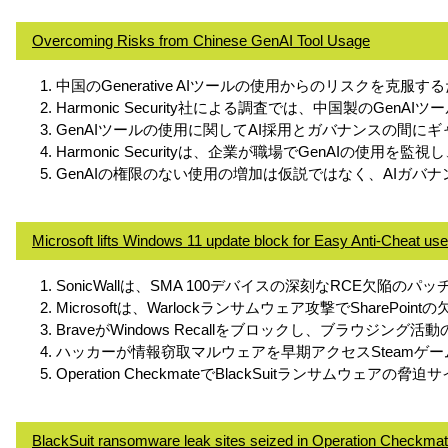
Overcoming Risks from Chinese GenAI Tool Usage
中国のGenerative AIツールの使用からのリスクを克
Harmonic Security社による調査では、中国製のG
GenAIツールの使用に関してAI採用とガバナンスの間に
Harmonic Securityは、企業が職場でGenAIの
GenAIの権限のない使用の増加は仮説ではなく、AIガ
Microsoft lifts Windows 11 update block for Easy Anti-Cheat use
SonicWallは、SMA 100デバイスの深刻なRCE欠陥の
Microsoftは、Warlockランサムウェア攻撃でSharePoi
BraveがWindows Recallをブロックし、ブラウジ
ハッカーが情報窃取マルウェアを早期アクセスSteamゲ
Operation CheckmateでBlackSuitランサムウェア
BlackSuit ransomware leak sites seized in Operation Checkma