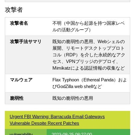
攻撃者
攻撃者名
不明（中国から起源を持つ国家レベ
ルの活動グループ）
攻撃手法サマリ
既知の脆弱性の悪用、Webシェルの
展開、リモートデスクトッププロト
コル（RDP）を介した永続的なアク
セス、VPNブリッジのデプロイ、
Mimikatzによる認証情報の収集など
マルウェア
Flax Typhoon（Ethereal Panda）およ
びGodZilla web shellなど
脆弱性
既知の脆弱性の悪用
Urgent FBI Warning: Barracuda Email Gateways
Vulnerable Despite Recent Patches
vulnerability
2023-08-25 08:27:00