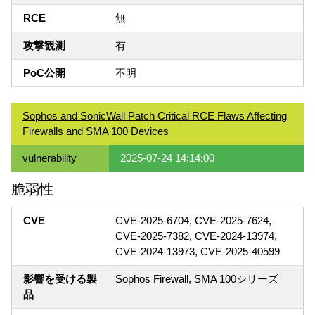
RCE
無
攻撃観測
有
PoC公開
不明
Sophos and SonicWall Patch Critical RCE Flaws Affecting
Firewalls and SMA 100 Devices
vulnerability
2025-07-24 14:14:00
脆弱性
CVE
CVE-2025-6704, CVE-2025-7624,
CVE-2025-7382, CVE-2024-13974,
CVE-2024-13973, CVE-2025-40599
影響を受ける製
Sophos Firewall, SMA 100シリーズ
品