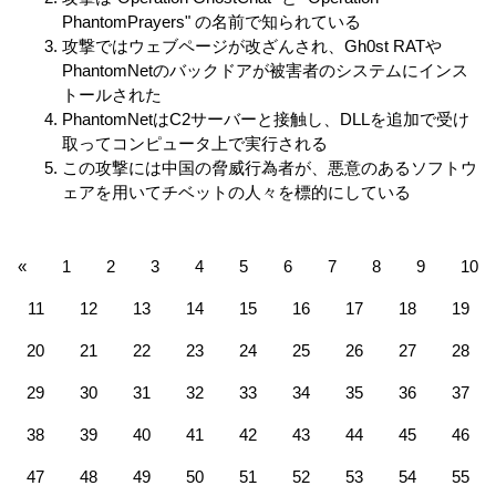
PhantomPrayers" の名前で知られている
攻撃ではウェブページが改ざんされ、Gh0st RATや
PhantomNetのバックドアが被害者のシステムにインス
トールされた
PhantomNetはC2サーバーと接触し、DLLを追加で受け
取ってコンピュータ上で実行される
この攻撃には中国の脅威行為者が、悪意のあるソフトウ
ェアを用いてチベットの人々を標的にしている
«
1
2
3
4
5
6
7
8
9
10
11
12
13
14
15
16
17
18
19
20
21
22
23
24
25
26
27
28
29
30
31
32
33
34
35
36
37
38
39
40
41
42
43
44
45
46
47
48
49
50
51
52
53
54
55