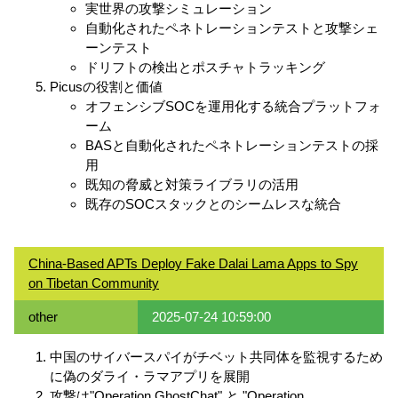
実世界の攻撃シミュレーション
自動化されたペネトレーションテストと攻撃シェ
ーンテスト
ドリフトの検出とポスチャトラッキング
Picusの役割と価値
オフェンシブSOCを運用化する統合プラットフォ
ーム
BASと自動化されたペネトレーションテストの採
用
既知の脅威と対策ライブラリの活用
既存のSOCスタックとのシームレスな統合
China-Based APTs Deploy Fake Dalai Lama Apps to Spy
on Tibetan Community
other
2025-07-24 10:59:00
中国のサイバースパイがチベット共同体を監視するため
に偽のダライ・ラマアプリを展開
攻撃は"Operation GhostChat" と "Operation