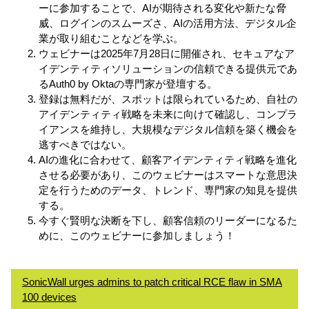
ーに参加することで、AIが期待される変化や新たな脅
威、ログインのスムーズさ、AIの活用方法、デジタル企
業が取り組むことなどを学ぶ。
ウェビナーは2025年7月28日に開催され、セキュアなア
イデンティティソリューションの信頼できる提供元であ
るAuth0 by Oktaの専門家が登壇する。
登録は無料だが、スポットは限られているため、自社の
アイデンティティ戦略を未来に向けて確認し、コンプラ
イアンスを維持し、大規模なデジタル信頼を築く機会を
逃すべきではない。
AIの進化に合わせて、顧客アイデンティティ戦略を進化
させる必要があり、このウェビナーはスマートな意思決
定を行うためのデータ、トレンド、専門家の知見を提供
する。
今すぐ賢明な決断を下し、顧客信頼のリーダーになるた
めに、このウェビナーに参加しましょう！
SonicWall urges admins to patch critical RCE flaw in SMA
100 devices