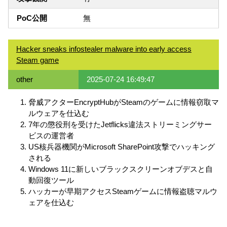
PoC公開
無
Hacker sneaks infostealer malware into early access
Steam game
other
2025-07-24 16:49:47
脅威アクターEncryptHubがSteamのゲームに情報窃取マ
ルウェアを仕込む
7年の懲役刑を受けたJetflicks違法ストリーミングサー
ビスの運営者
US核兵器機関がMicrosoft SharePoint攻撃でハッキング
される
Windows 11に新しいブラックスクリーンオブデスと自
動回復ツール
ハッカーが早期アクセスSteamゲームに情報盗聴マルウ
ェアを仕込む