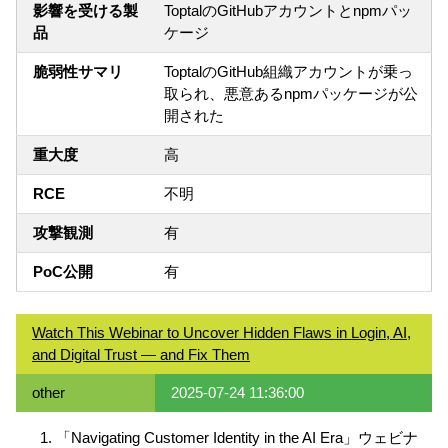
影響を受ける製
ToptalのGitHubアカウントとnpmパッ
品
ケージ
脆弱性サマリ
ToptalのGitHub組織アカウントが乗っ
取られ、悪意あるnpmパッケージが公
開された
重大度
高
RCE
不明
攻撃観測
有
PoC公開
有
Watch This Webinar to Uncover Hidden Flaws in Login, AI,
and Digital Trust — and Fix Them
other
2025-07-24 11:36:00
「Navigating Customer Identity in the AI Era」ウェビナ