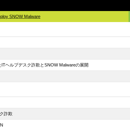
Deploy SNOW Malware
通じたITヘルプデスク詐欺とSNOW Malwareの展開
デスク詐欺
IN