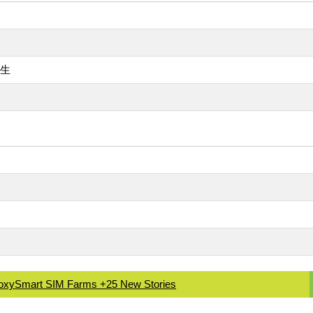
発生
roxySmart SIM Farms +25 New Stories