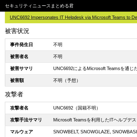
セキュリティニュースまとめる君
UNC6692 Impersonates IT Helpdesk via Microsoft Teams to 
被害状況
事件発生日
不明
被害者名
不明
被害サマリ
UNC6692によるMicrosoft Teamsを
被害額
不明（予想）
攻撃者
攻撃者名
UNC6692（国籍不明）
攻撃手法サマリ
Microsoft Teamsを利用したITヘルプ
マルウェア
SNOWBELT, SNOWGLAZE, SNOWBAS