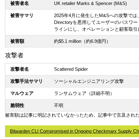
被害者名
UK retailer Marks & Spencer (M&S)
被害サマリ
2025年4月に発生したM&Sへの攻撃では、
Directoryを悪用してユーザーの
ラインにし、オペレーションと顧客取引
被害額
約$5.1 million（約6.9億円）
攻撃者
攻撃者名
Scattered Spider
攻撃手法サマリ
ソーシャルエンジニアリング攻撃
マルウェア
ランサムウェア（詳細不明）
脆弱性
不明
被害額は記事に明記されていなかったため、記事中で言及された
Bitwarden CLI Compromised in Ongoing Checkmarx Supply C