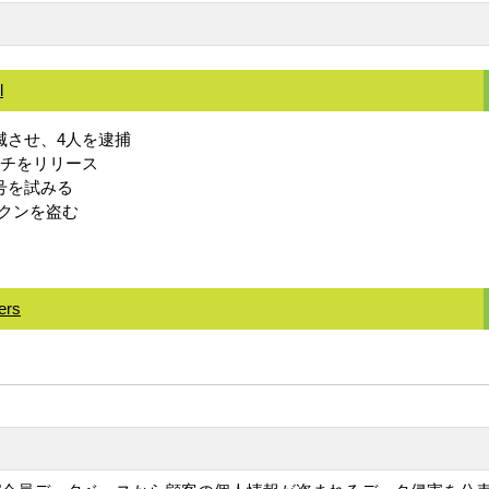
l
滅させ、4人を逮捕
ッチをリリース
暗号を試みる
クンを盗む
ers