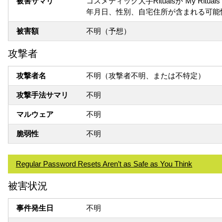
被害サマリ
コスメティック大手Ritualsが"My
年月日、性別、自宅住所が含まれる可能
被害額
不明（予想）
攻撃者
攻撃者名
不明（攻撃者不明、または不特定）
攻撃手法サマリ
不明
マルウェア
不明
脆弱性
不明
Regular Password Resets Aren’t as Safe as You Think
被害状況
事件発生日
不明