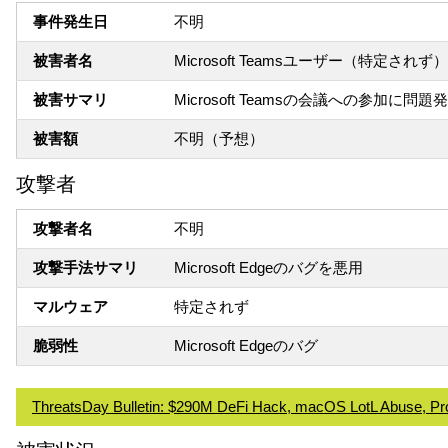
事件発生日
不明
被害者名
Microsoft Teamsユーザー（特定されず）
被害サマリ
Microsoft Teamsの会議への参加に問題
被害額
不明（予想）
攻撃者
攻撃者名
不明
攻撃手法サマリ
Microsoft Edgeのバグを悪用
マルウェア
特定されず
脆弱性
Microsoft Edgeのバグ
ThreatsDay Bulletin: $290M DeFi Hack, macOS LotL Abuse, P