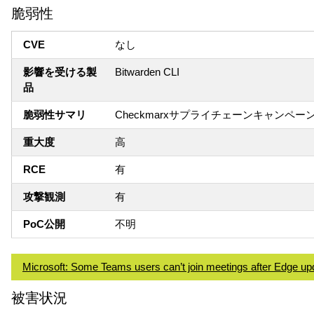
脆弱性
CVE
なし
影響を受ける製
Bitwarden CLI
品
脆弱性サマリ
Checkmarxサプライチェーンキャンペー
重大度
高
RCE
有
攻撃観測
有
PoC公開
不明
Microsoft: Some Teams users can’t join meetings after Edge up
被害状況