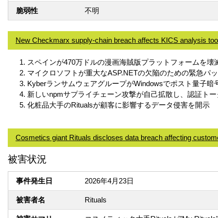
脆弱性
不明
New Checkmarx supply-chain breach affects KICS analysis too
スペインが470万ドルの漫画海賊版プラットフォームを壊
マイクロソフトが重大なASP.NETの欠陥のための緊急パ
KyberランサムウェアグループがWindowsでポスト量子
新しいnpmサプライチェーン攻撃が自己拡散し、認証トー
化粧品大手のRitualsが顧客に影響するデータ侵害を開示
Cosmetics giant Rituals discloses data breach affecting custom
被害状況
事件発生日
2026年4月23日
被害者名
Rituals