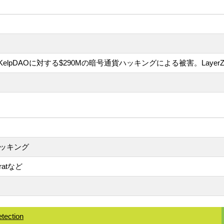
pDAOに対する$290Mの暗号通貨ハッキングによる被害。Layer
ハッキング
atなど
tection