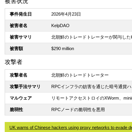
被害状況
事件発生日
2026年4月23日
被害者名
KelpDAO
被害サマリ
北朝鮮のトレードトレーターが関与したKel
被害額
$290 million
攻撃者
攻撃者名
北朝鮮のトレードトレーター
攻撃手法サマリ
RPCインフラの妨害を通じた暗号通貨
マルウェア
リモートアクセストロイのXWorm、minir
脆弱性
RPCノードの脆弱性を悪用
UK warns of Chinese hackers using proxy networks to evade de