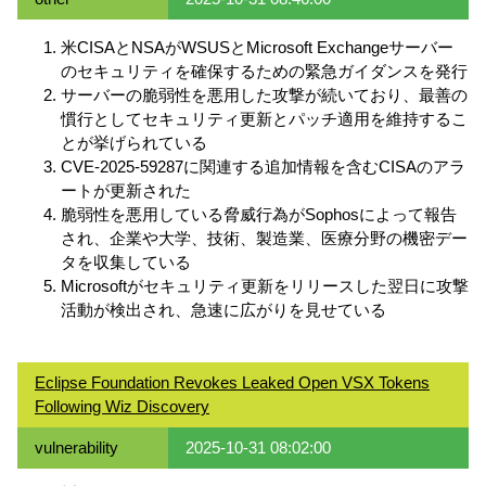
米CISAとNSAがWSUSとMicrosoft Exchangeサーバー
のセキュリティを確保するための緊急ガイダンスを発行
サーバーの脆弱性を悪用した攻撃が続いており、最善の
慣行としてセキュリティ更新とパッチ適用を維持するこ
とが挙げられている
CVE-2025-59287に関連する追加情報を含むCISAのアラ
ートが更新された
脆弱性を悪用している脅威行為がSophosによって報告
され、企業や大学、技術、製造業、医療分野の機密デー
タを収集している
Microsoftがセキュリティ更新をリリースした翌日に攻撃
活動が検出され、急速に広がりを見せている
Eclipse Foundation Revokes Leaked Open VSX Tokens
Following Wiz Discovery
vulnerability
2025-10-31 08:02:00