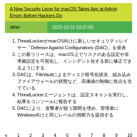
A New Security Layer for macOS Takes Aim at Admin
Errors Before Hackers Do
other
2025-10-31 03:37:00
ThreatLockerがmacOS向けに新しいセキュリティレイ
ヤー「Defense Against Configurations (DAC)」を発表
この新リリースは、macOS上でリスクのある設定や非
準拠設定を可視化し、インシデント化する前に修正でき
るようにする
DACは、FileVaultによるディスク暗号化状況、組み込み
ファイアウォールの状態など、高価値の制御に焦点を当
てている
ThreatLockerエージェントは、設定スキャンを実行し、
結果をコンソールに報告する
DACにより、攻撃者が狙う隙間を埋め、管理者に
Windows向けと同じレベルの洞察力を提供する
«
1
2
3
4
5
6
7
8
9
10