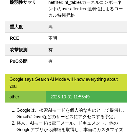
脆弱性サマリ
netfilter: nf_tablesカーネルコンポーネ
ントのuse-after-free脆弱性によるロー
カル特権昇格
重大度
高
RCE
不明
攻撃観測
有
PoC公開
有
Google says Search AI Mode will know everything about
you
other
2025-10-31 11:55:49
Googleは、検索AIモードを個人的なものとして提供し、
GmailやDriveなどのサービスにアクセスする予定。
将来、AIモードは電子メール、ドキュメント、他の
Googleアプリから詳細を取得し、本当にカスタマイズ