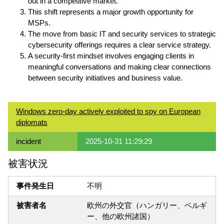
out in a competitive market.
This shift represents a major growth opportunity for
MSPs.
The move from basic IT and security services to strategic
cybersecurity offerings requires a clear service strategy.
A security-first mindset involves engaging clients in
meaningful conversations and making clear connections
between security initiatives and business value.
Windows zero-day actively exploited to spy on European
diplomats
incident
2025-10-31 11:29:29
被害状況
事件発生日
不明
被害者名
欧州の外交官（ハンガリー、ベルギ
ー、他の欧州諸国）