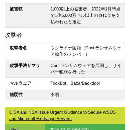
被害額
1,000以上の被害者、2022年1月時点
で1億5,000万ドル以上の身代金を支
払われたと推定
攻撃者
攻撃者名
ウクライナ国籍（Contiランサムウェ
ア操作のメンバー）
攻撃手法サマリ
Contiランサムウェアを展開し、サイ
バー犯罪を行った
マルウェア
TrickBot、BazarBackdoor
脆弱性
不明
CISA and NSA Issue Urgent Guidance to Secure WSUS
and Microsoft Exchange Servers
other
2025-10-31 08:46:00