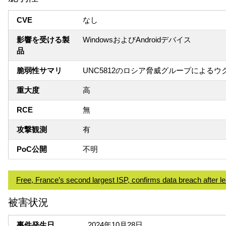
CVE
なし
影響を受ける製
WindowsおよびAndroidデバイス
品
脆弱性サマリ
UNC5812のロシア脅威グループによる
重大度
高
RCE
無
攻撃観測
有
PoC公開
不明
Free, France’s second largest ISP, confirms data breach after l
被害状況
事件発生日
2024年10月28日