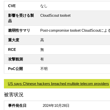
CVE
なし
影響を受ける製
CloudScout toolset
品
脆弱性サマリ
Post-compromise toolset Clo
重大度
高
RCE
無
攻撃観測
有
PoC公開
不明
US says Chinese hackers breached multiple telecom providers
被害状況
事件発生日
2024年10月28日