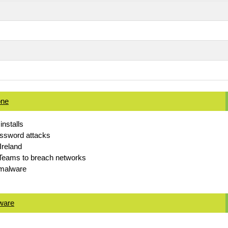
one
nstalls
ssword attacks
Ireland
 Teams to breach networks
 malware
lware