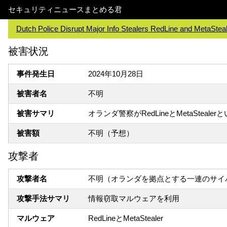
セキュリティニュースまとめる君
Dutch Police Disrupt Major Info Stealers RedLine and MetaStea
被害状況
事件発生日
2024年10月28日
被害者名
不明
被害サマリ
オランダ警察がRedLineとMetaStea
被害額
不明（予想）
攻撃者
攻撃者名
不明（オランダを拠点とする一連のサイ
攻撃手法サマリ
情報窃取マルウェアを利用
マルウェア
RedLineとMetaStealer