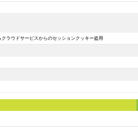
udScoutによるクラウドサービスからのセッションクッキー盗用