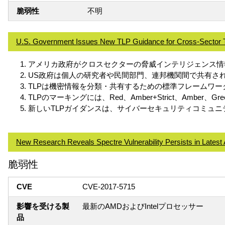
脆弱性
不明
U.S. Government Issues New TLP Guidance for Cross-Sector Th
アメリカ政府がクロスセクターの脅威インテリジェンス情
US政府は個人の研究者や民間部門、連邦機関間で共有され
TLPは機密情報を分類・共有するための標準フレームワークであ
TLPのマーキングには、Red、Amber+Strict、Ambe
新しいTLPガイダンスは、サイバーセキュリティコミュ
New Research Reveals Spectre Vulnerability Persists in Latest
脆弱性
CVE
CVE-2017-5715
影響を受ける製
最新のAMDおよびIntelプロセッサー
品