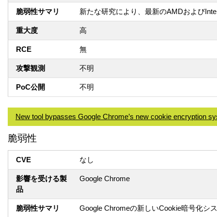
脆弱性サマリ
新たな研究により、最新のAMDおよびIn
重大度
高
RCE
無
攻撃観測
不明
PoC公開
不明
New tool bypasses Google Chrome’s new cookie encryption s
脆弱性
CVE
なし
影響を受ける製
Google Chrome
品
脆弱性サマリ
Google Chromeの新しいCooki