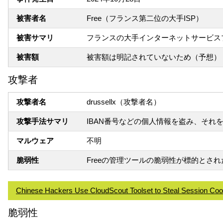
被害者名
Free（フランス第二位の大手ISP）
被害サマリ
フランスの大手インターネットサービス
被害額
被害額は明記されていないため（予想）
攻撃者
攻撃者名
drussellx（攻撃者名）
攻撃手法サマリ
IBAN番号などの個人情報を盗み、それをオ
マルウェア
不明
脆弱性
Freeの管理ツールの脆弱性が標的とされ
Chinese Hackers Use CloudScout Toolset to Steal Session Coo
脆弱性