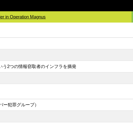
ler in Operation Magnus
lerという2つの情報窃取者のインフラを摘発
バー犯罪グループ）