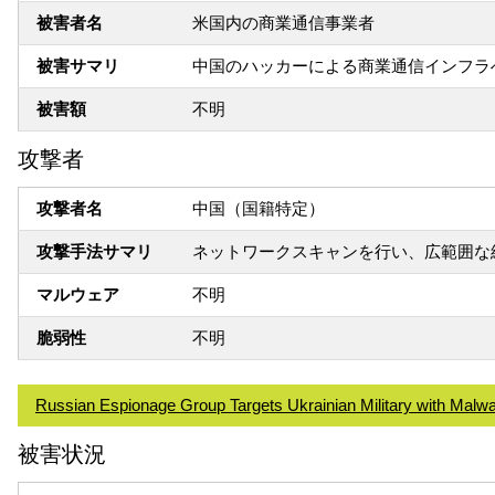
被害者名
米国内の商業通信事業者
被害サマリ
中国のハッカーによる商業通信インフラ
被害額
不明
攻撃者
攻撃者名
中国（国籍特定）
攻撃手法サマリ
ネットワークスキャンを行い、広範囲な
マルウェア
不明
脆弱性
不明
Russian Espionage Group Targets Ukrainian Military with Malwa
被害状況