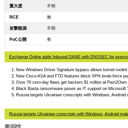
重大度
不明
RCE
無
攻撃観測
不明
PoC公開
有
Exchange Online adds Inbound DANE with DNSSEC for every
New Windows Driver Signature bypass allows kernel rootkit i
New Cisco ASA and FTD features block VPN brute-force pa
Over 70 zero-day flaws get hackers $1 million at Pwn2Own 
Black Basta ransomware poses as IT support on Microsoft
Russia targets Ukrainian conscripts with Windows, Android
Russia targets Ukrainian conscripts with Windows, Android ma
脆弱性