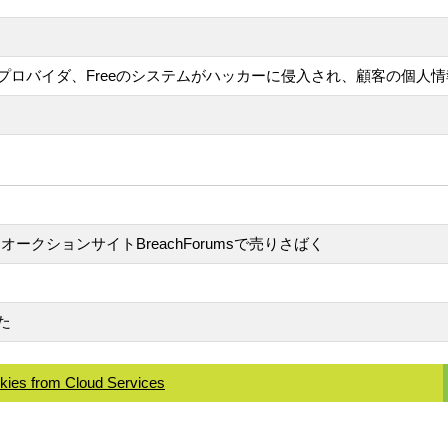
プロバイダ、Freeのシステムがハッカーに侵入され、顧客の個人
ークションサイトBreachForumsで売りさばく
た
kies from Cloud Services