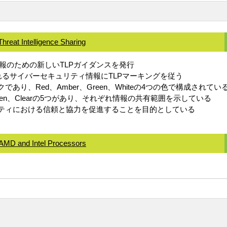
reat Intelligence Sharing
報のための新しいTLPガイダンスを発行
るサイバーセキュリティ情報にTLPマーキングを従う
り、Red、Amber、Green、Whiteの4つの色で構成されてい
r、Green、Clearの5つがあり、それぞれ情報の共有範囲を示している
ニティにおける信頼と協力を促進することを目的としている
 AMD and Intel Processors