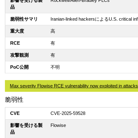
影響を受ける製
Rockwell/Allen-Bradley PLCs
品
脆弱性サマリ
Iranian-linked hackersによるU.S. critica
重大度
高
RCE
有
攻撃観測
有
PoC公開
不明
Max severity Flowise RCE vulnerability now exploited in attacks
脆弱性
CVE
CVE-2025-59528
影響を受ける製
Flowise
品