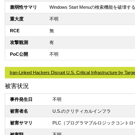
脆弱性サマリ
Windows Start Menuの検索機能を破壊
重大度
不明
RCE
無
攻撃観測
有
PoC公開
不明
Iran-Linked Hackers Disrupt U.S. Critical Infrastructure by Tar
被害状況
事件発生日
不明
被害者名
U.S.のクリティカルインフラ
被害サマリ
PLC（プログラマブルロジックコント
被害額
不明