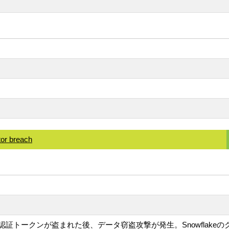
tor breach
証トークンが盗まれた後、データ窃盗攻撃が発生。Snowflak