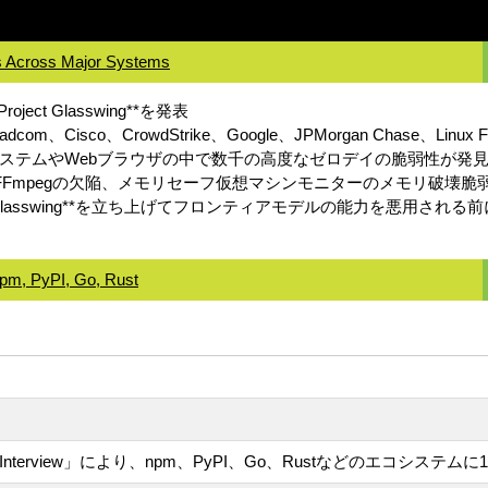
s Across Major Systems
ct Glasswing**を発表
、Cisco、CrowdStrike、Google、JPMorgan Chase、Linux Fou
ィングシステムやWebブラウザの中で数千の高度なゼロデイの脆弱性が発
や16年前のFFmpegの欠陥、メモリセーフ仮想マシンモニターのメモリ破壊
Project Glasswing**を立ち上げてフロンティアモデルの能力を悪用
pm, PyPI, Go, Rust
 Interview」により、npm、PyPI、Go、Rustなどのエコシス