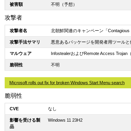
被害額
不明（予想）
攻撃者
攻撃者名
北朝鮮関連のキャンペーン「Contagious In
攻撃手法サマリ
悪意あるパッケージを開発者用ツールと
マルウェア
InfostealerおよびRemote Acc
脆弱性
不明
Microsoft rolls out fix for broken Windows Start Menu search
脆弱性
CVE
なし
影響を受ける製
Windows 11 23H2
品