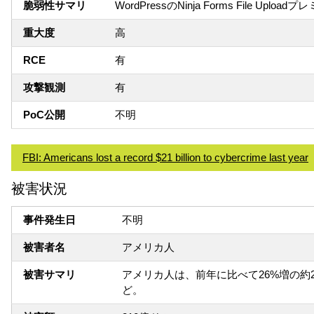
脆弱性サマリ
WordPressのNinja Forms Fi
重大度
高
RCE
有
攻撃観測
有
PoC公開
不明
FBI: Americans lost a record $21 billion to cybercrime last year
被害状況
事件発生日
不明
被害者名
アメリカ人
被害サマリ
アメリカ人は、前年に比べて26%増の
ど。