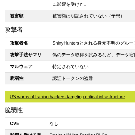
に影響を受けた。
被害額
被害額は明記されていない（予想）
攻撃者
攻撃者名
ShinyHuntersとされる身元不明のグルー
攻撃手法サマリ
偽のデータ取得を試みるなど、データ窃
マルウェア
特定されていない
脆弱性
認証トークンの盗難
US warns of Iranian hackers targeting critical infrastructure
脆弱性
CVE
なし