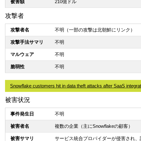
被害額
210億ドル
攻撃者
攻撃者名
不明（一部の攻撃は北朝鮮にリンク）
攻撃手法サマリ
不明
マルウェア
不明
脆弱性
不明
Snowflake customers hit in data theft attacks after SaaS integra
被害状況
事件発生日
不明
被害者名
複数の企業（主にSnowflakeの顧客）
被害サマリ
サービス統合プロバイダーが侵害され、認