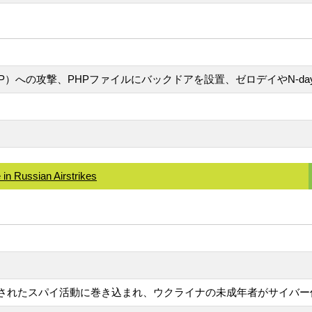
inkPHP）への攻撃、PHPファイルにバックドアを設置、ゼロデイやN
in Russian Airstrikes
導されたスパイ活動に巻き込まれ、ウクライナの未成年者がサイバ