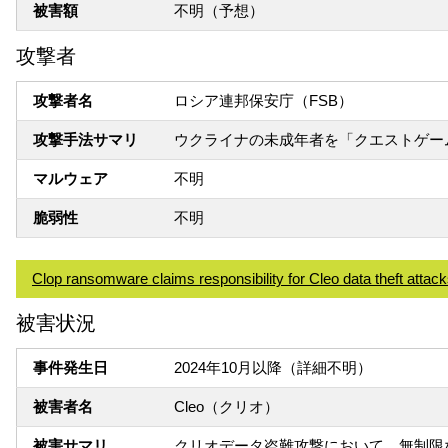
被害額
不明（予想）
攻撃者
攻撃者名
ロシア連邦保安庁（FSB）
攻撃手法サマリ
ウクライナの未成年者を「クエストゲー
マルウェア
不明
脆弱性
不明
Clop ransomware claims responsibility for Cleo data theft attac
被害状況
事件発生日
2024年10月以降（詳細不明）
被害者名
Cleo（クリオ）
被害サマリ
クリオデータ盗難攻撃において、無制限