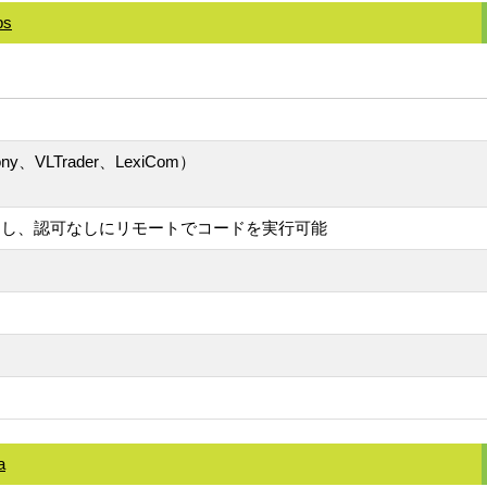
ps
VLTrader、LexiCom）
用し、認可なしにリモートでコードを実行可能
a