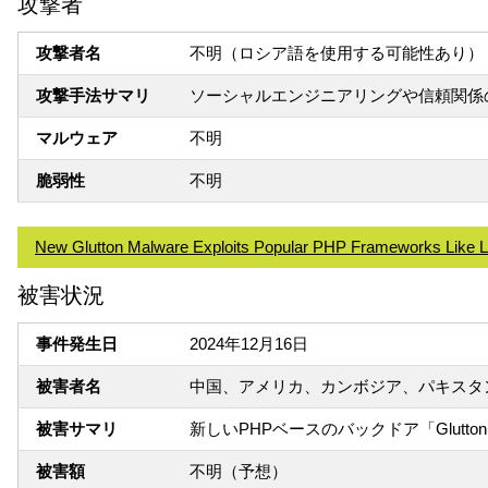
攻撃者
攻撃者名
不明（ロシア語を使用する可能性あり）
攻撃手法サマリ
ソーシャルエンジニアリングや信頼関係
マルウェア
不明
脆弱性
不明
New Glutton Malware Exploits Popular PHP Frameworks Like 
被害状況
事件発生日
2024年12月16日
被害者名
中国、アメリカ、カンボジア、パキスタ
被害サマリ
新しいPHPベースのバックドア「Glu
被害額
不明（予想）