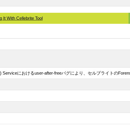
It With Cellebrite Tool
sor (DSP) Serviceにおけるuser-after-freeバグにより、セルブライト