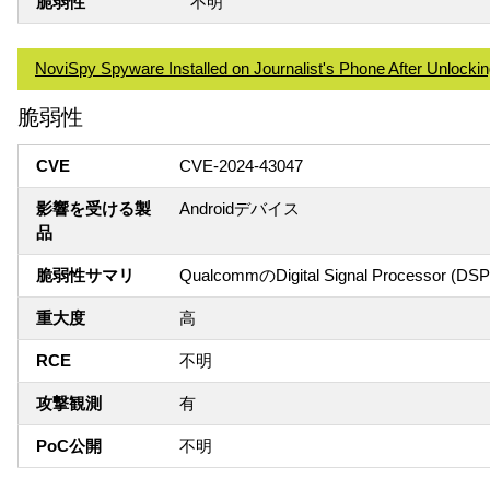
脆弱性
不明
NoviSpy Spyware Installed on Journalist's Phone After Unlocking 
脆弱性
CVE
CVE-2024-43047
影響を受ける製
Androidデバイス
品
脆弱性サマリ
QualcommのDigital Signal Proces
重大度
高
RCE
不明
攻撃観測
有
PoC公開
不明