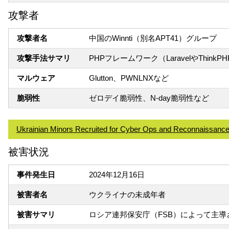
攻撃者
攻撃者名
中国のWinnti（別名APT41）グループ
攻撃手法サマリ
PHPフレームワーク（LaravelやTh
マルウェア
Glutton、PWNLNXなど
脆弱性
ゼロデイ脆弱性、N-day脆弱性など
Ukrainian Minors Recruited for Cyber Ops and Reconnaissance 
被害状況
事件発生日
2024年12月16日
被害者名
ウクライナの未成年者
被害サマリ
ロシア連邦保安庁（FSB）によって主