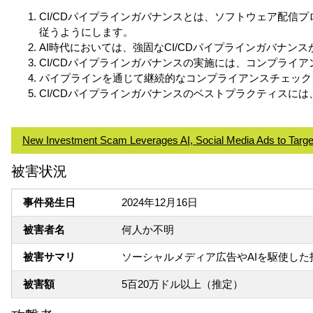
CI/CDパイプラインガバナンスとは、ソフトウェア配
従うようにします。
AI時代においては、強固なCI/CDパイプラインガバナン
CI/CDパイプラインガバナンスの実施には、コンプライ
パイプラインを通じて継続的なコンプライアンスチェック
CI/CDパイプラインガバナンスのベストプラクティス
New Investment Scam Leverages AI, Social Media Ads to Targe
被害状況
事件発生日
2024年12月16日
被害者名
何人か不明
被害サマリ
ソーシャルメディア広告やAIを駆使し
被害額
5百20万ドル以上（推定）