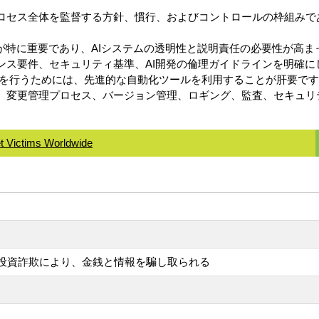
信プロセス全体を監督する方針、慣行、およびコントロールの枠組み
スが特に重要であり、AIシステムの透明性と説明責任の必要性が高ま
アンス要件、セキュリティ基準、AI開発の倫理ガイドラインを明確
を行うためには、先進的な自動化ツールを利用することが肝要です
には、変更管理プロセス、バージョン管理、ロギング、監査、セキュ
t Victims Worldwide
た投資詐欺により、金銭と情報を騙し取られる