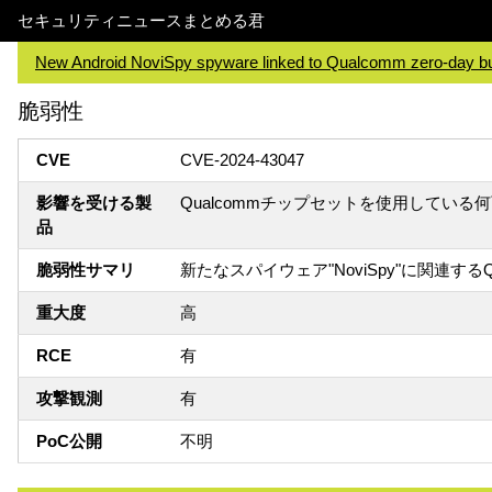
セキュリティニュースまとめる君
New Android NoviSpy spyware linked to Qualcomm zero-day b
脆弱性
CVE
CVE-2024-43047
影響を受ける製
Qualcommチップセットを使用している何百
品
脆弱性サマリ
新たなスパイウェア"NoviSpy"に関連する
重大度
高
RCE
有
攻撃観測
有
PoC公開
不明