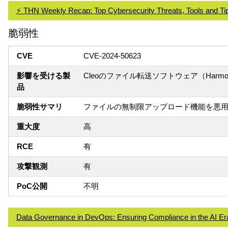
⚡ THN Weekly Recap: Top Cybersecurity Threats, Tools and Ti
脆弱性
CVE
CVE-2024-50623
影響を受ける製
Cleoのファイル転送ソフトウェア（Harmony、
品
脆弱性サマリ
ファイルの無制限アップロード機能を悪
重大度
高
RCE
有
攻撃観測
有
PoC公開
不明
Data Governance in DevOps: Ensuring Compliance in the AI Er