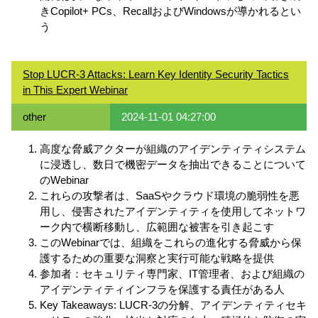
きCopilot+ PCs、RecallおよびWindowsが導かれるとい
う
Stop LUCR-3 Attacks: Learn Key Identity Security Tactics
in This Expert Webinar
other
2024-11-01 04:27:00
高度な脅威アクターが組織のアイデンティティシステム
に浸透し、数日で機密データを抽出できることについて
のWebinar
これらの攻撃者は、SaaSやクラウド環境の脆弱性を悪
用し、侵害されたアイデンティティを使用してネットワ
ーク内で横断移動し、広範囲な被害を引き起こす
このWebinarでは、組織をこれらの進化する脅威から保
護するための重要な洞察と実行可能な戦略を提供
参加者：セキュリティ専門家、IT管理者、および組織の
アイデンティティインフラを保護する責任がある人
Key Takeaways: LUCR-3の分解、アイデンティティセキ