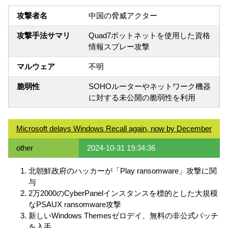
攻撃者名
中国の脅威アクター
攻撃手法サマリ
Quad7ボットネットを使用した資格
情報スプレー攻撃
マルウェア
不明
脆弱性
SOHOルーターやネットワーク機器
に対する未公開の脆弱性を利用
Microsoft delays Windows Recall again, now by December
other
2024-10-31 19:34:36
北朝鮮政府のハッカーが「Play ransomware」攻撃に関
与
2万2000のCyberPanelインスタンスを標的とした大規模
なPSAUX ransomware攻撃
新しいWindows Themesゼロデイ、無料の非公式パッチ
を入手