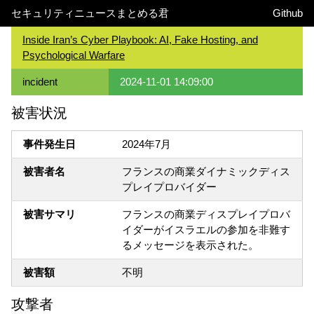
セキュリティニュースまとめる君
Github
Inside Iran’s Cyber Playbook: AI, Fake Hosting, and
Psychological Warfare
incident
2024-11-01 14:09:00
被害状況
事件発生日
2024年7月
被害者名
フランスの商業ダイナミックディス
プレイプロバイダー
被害サマリ
フランスの商業ディスプレイプロバ
イダーがイスラエルの参加を非難す
るメッセージを表示された。
被害額
不明
攻撃者