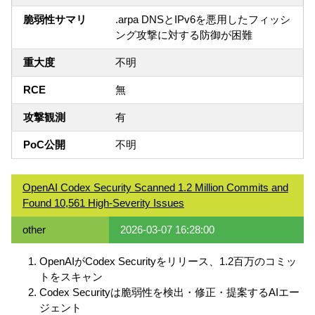
脆弱性サマリ
.arpa DNSとIPv6を悪用したフィッシ
ング攻撃に対する防御が困難
重大度
不明
RCE
無
攻撃観測
有
PoC公開
不明
OpenAI Codex Security Scanned 1.2 Million Commits and
Found 10,561 High-Severity Issues
other
2026-03-07 16:28:00
OpenAIがCodex Securityをリリース、1.2百万のコミッ
トをスキャン
Codex Securityは脆弱性を検出・修正・提案するAIエー
ジェント