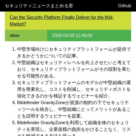
セキュリティニュースまとめる君
Github
Can the Security Platform Finally Deliver for the Mid-
Market?
other
2026-03-09 11:45:00
中堅市場向けにセキュリティプラットフォームが提供で
きるかどうかについての記事。
中堅組織はセキュリティレベルを向上させたいと考えて
おり、セキュリティプラットフォームがその役割を果た
せる可能性がある。
セキュリティプラットフォームのモデルが中堅組織の運
用を簡素化し、コストを削減し、セキュリティポストを
強化できるのかを検証するウェビナーを紹介。
Bitdefender GravityZoneが資源の制約の下でセキュリテ
ィツールを統合し、中堅組織にとってメリットがあるこ
とを説明するウェビナーを提案。
Bitdefender GravityZoneを利用して組織全体のセキュリ
ティを実現し、企業規模の負担をかけることなく、リス
クを軽減できる方法を学べる。