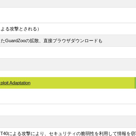
actorによる攻撃とされる）
sを利用したGuardZooの拡散、直接ブラウザダウンロードも
loit Adaptation
PT40による攻撃により、セキュリティの脆弱性を利用して情報を