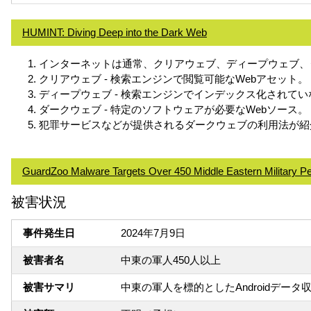
HUMINT: Diving Deep into the Dark Web
インターネットは通常、クリアウェブ、ディープウェブ、
クリアウェブ - 検索エンジンで閲覧可能なWebアセット。
ディープウェブ - 検索エンジンでインデックス化されて
ダークウェブ - 特定のソフトウェアが必要なWebソース。
犯罪サービスなどが提供されるダークウェブの利用法が紹
GuardZoo Malware Targets Over 450 Middle Eastern Military P
被害状況
事件発生日
2024年7月9日
被害者名
中東の軍人450人以上
被害サマリ
中東の軍人を標的としたAndroidデータ