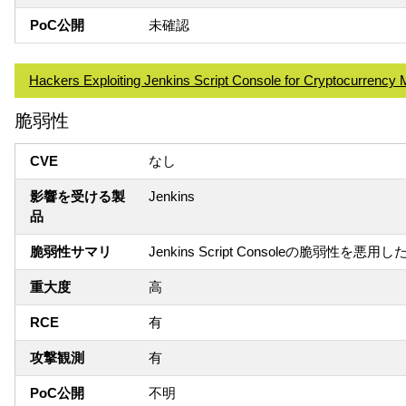
PoC公開
未確認
Hackers Exploiting Jenkins Script Console for Cryptocurrency 
脆弱性
CVE
なし
影響を受ける製
Jenkins
品
脆弱性サマリ
Jenkins Script Consoleの脆弱性
重大度
高
RCE
有
攻撃観測
有
PoC公開
不明