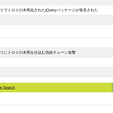
リポジトリでトロイの木馬化されたjQueryパッケージが発見された
ドリポジトリにトロイの木馬を仕込む供給チェーン攻撃
le Search