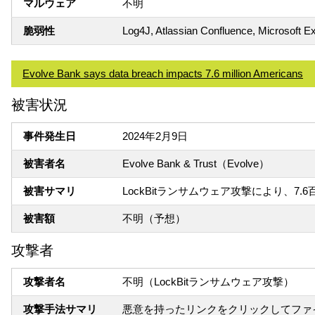
マルウェア
不明
脆弱性
Log4J, Atlassian Confluence, Microsof
Evolve Bank says data breach impacts 7.6 million Americans
被害状況
事件発生日
2024年2月9日
被害者名
Evolve Bank & Trust（Evolve）
被害サマリ
LockBitランサムウェア攻撃により、7
被害額
不明（予想）
攻撃者
攻撃者名
不明（LockBitランサムウェア攻撃）
攻撃手法サマリ
悪意を持ったリンクをクリックしてファ