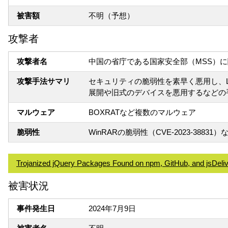
被害額
不明（予想）
攻撃者
攻撃者名
中国の省庁である国家安全部（MSS）に関
攻撃手法サマリ
セキュリティの脆弱性を素早く悪用し、Log4j、
展開や旧式のデバイスを悪用するなどの
マルウェア
BOXRATなど複数のマルウェア
脆弱性
WinRARの脆弱性（CVE-2023-38831）
Trojanized jQuery Packages Found on npm, GitHub, and jsDeliv
被害状況
事件発生日
2024年7月9日