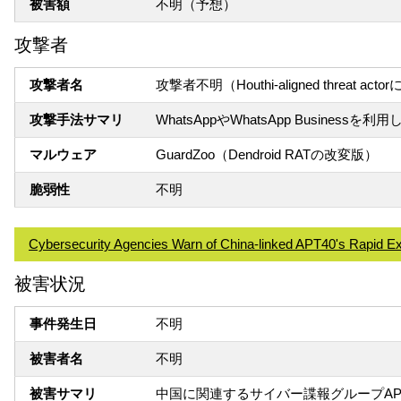
被害額
不明（予想）
攻撃者
攻撃者名
攻撃者不明（Houthi-aligned threat 
攻撃手法サマリ
WhatsAppやWhatsApp Busines
マルウェア
GuardZoo（Dendroid RATの改変版）
脆弱性
不明
Cybersecurity Agencies Warn of China-linked APT40's Rapid Exp
被害状況
事件発生日
不明
被害者名
不明
被害サマリ
中国に関連するサイバー諜報グループA