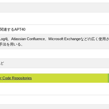
連するAPT40
Atlassian Confluence、Microsoft Exchangeなど
手法を用いる。
など
r Code Repositories