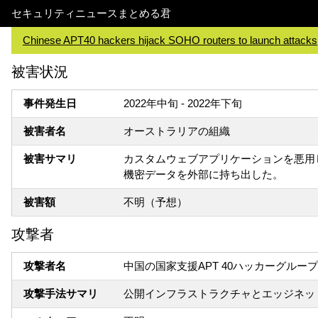
セキュリティニュースまとめる君
Chinese APT40 hackers hijack SOHO routers to launch attacks
被害状況
事件発生日
2022年中旬 - 2022年下旬
被害者名
オーストラリアの組織
被害サマリ
カスタムウェブアプリケーションを悪用し、
機密データを外部に持ち出した。
被害額
不明（予想）
攻撃者
攻撃者名
中国の国家支援APT 40ハッカーグループ
攻撃手法サマリ
公開インフラストラクチャとエッジネッ