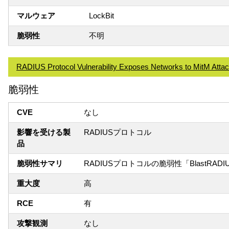
マルウェア
LockBit
脆弱性
不明
RADIUS Protocol Vulnerability Exposes Networks to MitM Atta
脆弱性
CVE
なし
影響を受ける製
RADIUSプロトコル
品
脆弱性サマリ
RADIUSプロトコルの脆弱性「BlastRA
重大度
高
RCE
有
攻撃観測
なし