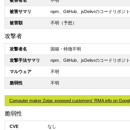
被害者名
不明
被害サマリ
npm、GitHub、jsDelivrのコード
被害額
不明（予想）
攻撃者
攻撃者名
国籍・特徴不明
攻撃手法サマリ
npm、GitHub、jsDelivrのコー
マルウェア
不明
脆弱性
不明
Computer maker Zotac exposed customers' RMA info on Goog
脆弱性
CVE
なし