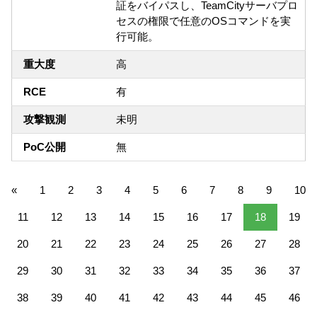
証をバイパスし、TeamCityサーバプロ
セスの権限で任意のOSコマンドを実
行可能。
重大度
高
RCE
有
攻撃観測
未明
PoC公開
無
«
1
2
3
4
5
6
7
8
9
10
11
12
13
14
15
16
17
18
19
20
21
22
23
24
25
26
27
28
29
30
31
32
33
34
35
36
37
38
39
40
41
42
43
44
45
46