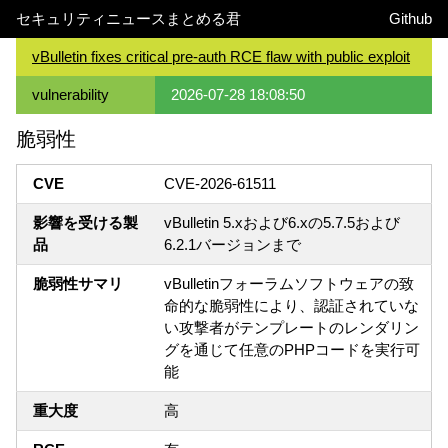
セキュリティニュースまとめる君
Github
vBulletin fixes critical pre-auth RCE flaw with public exploit
vulnerability
2026-07-28 18:08:50
脆弱性
CVE
CVE-2026-61511
影響を受ける製
vBulletin 5.xおよび6.xの5.7.5および
品
6.2.1バージョンまで
脆弱性サマリ
vBulletinフォーラムソフトウェアの致
命的な脆弱性により、認証されていな
い攻撃者がテンプレートのレンダリン
グを通じて任意のPHPコードを実行可
能
重大度
高