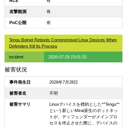
RCE
有
攻撃観測
有
PoC公開
有
Tengu Botnet Reboots Compromised Linux Devices When
Defenders Kill Its Process
incident
2026-07-28 15:01:33
被害状況
事件発生日
2026年7月28日
被害者名
不明
被害サマリ
Linuxデバイスを標的とした**Tengu**
という新しいMirai派生のボットネッ
トが、ディフェンダーがメインプロ
セスを停止させた際に、デバイスの