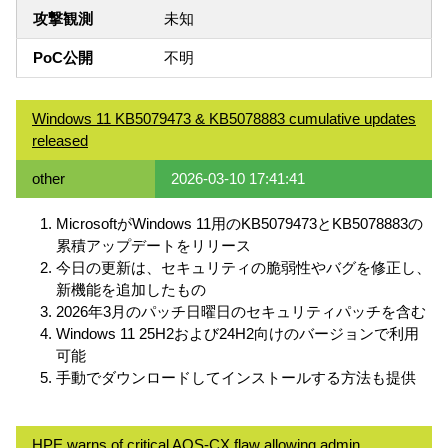
攻撃観測
未知
PoC公開
不明
Windows 11 KB5079473 & KB5078883 cumulative updates
released
other
2026-03-10 17:41:41
MicrosoftがWindows 11用のKB5079473とKB5078883の
累積アップデートをリリース
今日の更新は、セキュリティの脆弱性やバグを修正し、
新機能を追加したもの
2026年3月のパッチ日曜日のセキュリティパッチを含む
Windows 11 25H2および24H2向けのバージョンで利用
可能
手動でダウンロードしてインストールする方法も提供
HPE warns of critical AOS-CX flaw allowing admin