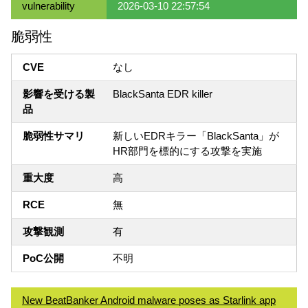
vulnerability
2026-03-10 22:57:54
脆弱性
CVE
なし
影響を受ける製
BlackSanta EDR killer
品
脆弱性サマリ
新しいEDRキラー「BlackSanta」が
HR部門を標的にする攻撃を実施
重大度
高
RCE
無
攻撃観測
有
PoC公開
不明
New BeatBanker Android malware poses as Starlink app