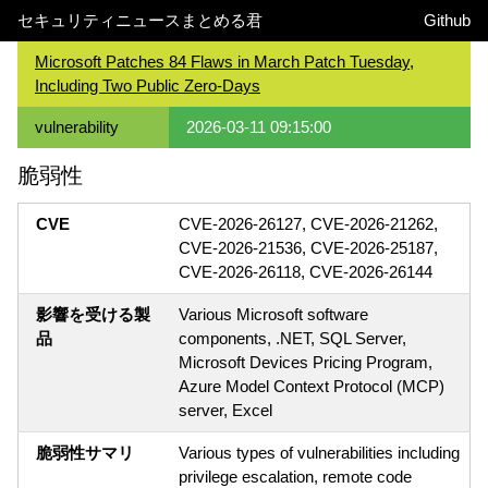
セキュリティニュースまとめる君
Github
Microsoft Patches 84 Flaws in March Patch Tuesday,
Including Two Public Zero-Days
vulnerability
2026-03-11 09:15:00
脆弱性
CVE
CVE-2026-26127, CVE-2026-21262,
CVE-2026-21536, CVE-2026-25187,
CVE-2026-26118, CVE-2026-26144
影響を受ける製
Various Microsoft software
品
components, .NET, SQL Server,
Microsoft Devices Pricing Program,
Azure Model Context Protocol (MCP)
server, Excel
脆弱性サマリ
Various types of vulnerabilities including
privilege escalation, remote code