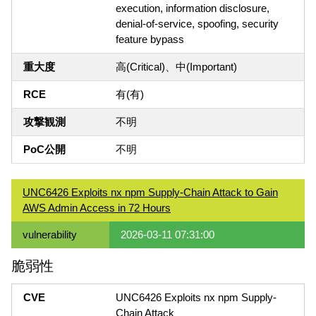
execution, information disclosure,
denial-of-service, spoofing, security
feature bypass
重大度
高(Critical)、中(Important)
RCE
有(有)
攻撃観測
不明
PoC公開
不明
UNC6426 Exploits nx npm Supply-Chain Attack to Gain
AWS Admin Access in 72 Hours
vulnerability
2026-03-11 07:31:00
脆弱性
CVE
UNC6426 Exploits nx npm Supply-
Chain Attack