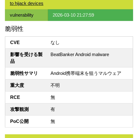
to hijack devices
vulnerability
2026-03-10 21:27:59
脆弱性
CVE
なし
影響を受ける製
BeatBanker Android malware
品
脆弱性サマリ
Android携帯端末を狙うマルウェア
重大度
不明
RCE
無
攻撃観測
有
PoC公開
無