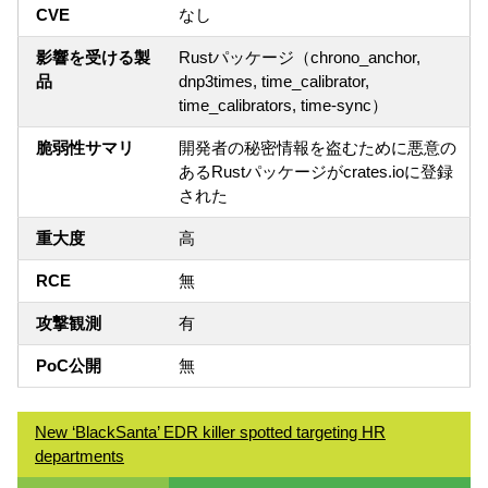
CVE
なし
影響を受ける製
Rustパッケージ（chrono_anchor,
品
dnp3times, time_calibrator,
time_calibrators, time-sync）
脆弱性サマリ
開発者の秘密情報を盗むために悪意の
あるRustパッケージがcrates.ioに登録
された
重大度
高
RCE
無
攻撃観測
有
PoC公開
無
New ‘BlackSanta’ EDR killer spotted targeting HR
departments