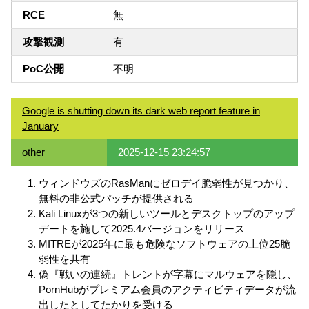
RCE
無
攻撃観測
有
PoC公開
不明
Google is shutting down its dark web report feature in
January
other
2025-12-15 23:24:57
ウィンドウズのRasManにゼロデイ脆弱性が見つかり、
無料の非公式パッチが提供される
Kali Linuxが3つの新しいツールとデスクトップのアップ
デートを施して2025.4バージョンをリリース
MITREが2025年に最も危険なソフトウェアの上位25脆
弱性を共有
偽『戦いの連続』トレントが字幕にマルウェアを隠し、
PornHubがプレミアム会員のアクティビティデータが流
出したとしてたかりを受ける