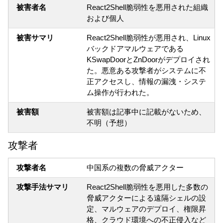
被害者名
React2Shell脆弱性を悪用された組織
および個人
被害サマリ
React2Shell脆弱性が悪用され、Linux
バックドアマルウェアである
KSwapDoorとZnDoorがデプロイされ
た。悪意ある攻撃者がシステムに不
正アクセスし、情報の漏洩・システ
ム操作が行われた。
被害額
被害額は記事中に記載がないため、
不明（予想）
攻撃者
攻撃者名
中国系の複数の脅威アクター
攻撃手法サマリ
React2Shell脆弱性を悪用した多数の
脅威アクターによる遠隔シェルの設
定、マルウェアのデプロイ、権限昇
格、クラウド環境への不正侵入など