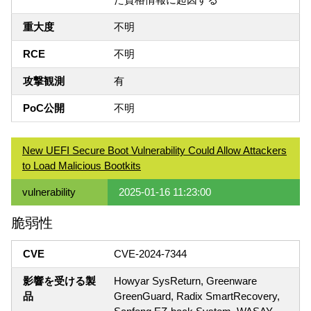
重大度
不明
RCE
不明
攻撃観測
有
PoC公開
不明
New UEFI Secure Boot Vulnerability Could Allow Attackers
to Load Malicious Bootkits
vulnerability
2025-01-16 11:23:00
脆弱性
CVE
CVE-2024-7344
影響を受ける製
Howyar SysReturn, Greenware
品
GreenGuard, Radix SmartRecovery,