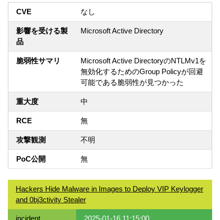
CVE
なし
影響を受ける製
Microsoft Active Directory
品
脆弱性サマリ
Microsoft Active DirectoryのNTLMv1を
無効化するためのGroup Policyが回避
可能である脆弱性が見つかった
重大度
中
RCE
無
攻撃観測
不明
PoC公開
無
Hackers Hide Malware in Images to Deploy VIP Keylogger
and 0bj3ctivity Stealer
incident
2025-01-16 11:15:00