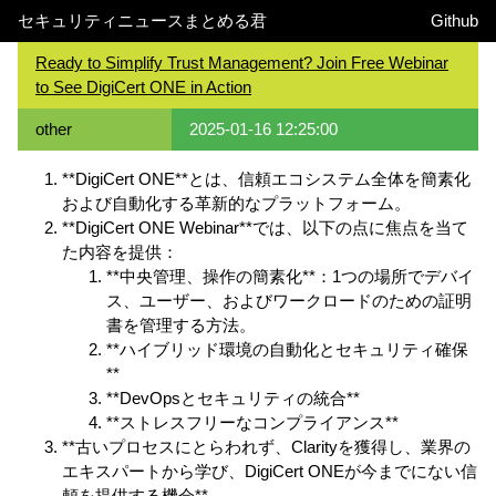
セキュリティニュースまとめる君
Github
Ready to Simplify Trust Management? Join Free Webinar
to See DigiCert ONE in Action
other
2025-01-16 12:25:00
**DigiCert ONE**とは、信頼エコシステム全体を簡素化
および自動化する革新的なプラットフォーム。
**DigiCert ONE Webinar**では、以下の点に焦点を当て
た内容を提供：
**中央管理、操作の簡素化**：1つの場所でデバイ
ス、ユーザー、およびワークロードのための証明
書を管理する方法。
**ハイブリッド環境の自動化とセキュリティ確保
**
**DevOpsとセキュリティの統合**
**ストレスフリーなコンプライアンス**
**古いプロセスにとらわれず、Clarityを獲得し、業界の
エキスパートから学び、DigiCert ONEが今までにない信
頼を提供する機会**。