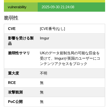
vulnerability
2025-09-30 21:24:08
脆弱性
CVE
[CVE番号|なし]
影響を受ける製
Imgur
品
脆弱性サマリ
UKのデータ規制当局の可能な罰金を
受けて、Imgurが英国のユーザーにコ
ンテンツアクセスをブロック
重大度
不明
RCE
無
攻撃観測
無
PoC公開
無