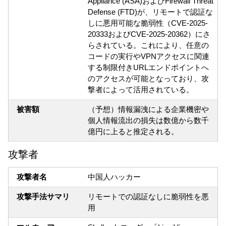
Appliance (ASA)およびFirewall Threat
Defense (FTD)が、リモートで認証な
しに悪用可能な脆弱性（CVE-2025-
20333およびCVE-2025-20362）にさ
らされている。これにより、任意の
コードの実行やVPNアクセスに関連
する制限付きURLエンドポイントへ
のアクセスが可能となっており、攻
撃者によって活用されている。
被害額
（予想）情報漏洩による企業機密や
個人情報流出の損失は数億から数千
億円に上ると推定される。
攻撃者
攻撃者名
中国人ハッカー
攻撃手法サマリ
リモートでの認証なしに脆弱性を悪
用