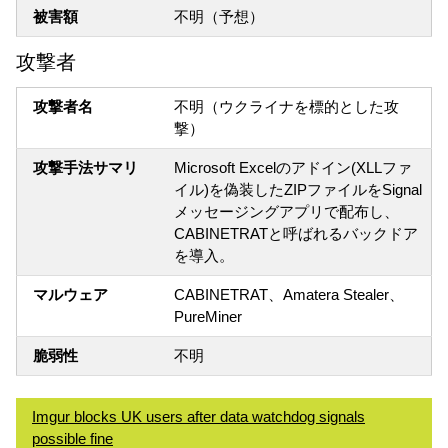
被害額
不明（予想）
攻撃者
攻撃者名
不明（ウクライナを標的とした攻
撃）
攻撃手法サマリ
Microsoft Excelのアドイン(XLLファ
イル)を偽装したZIPファイルをSignal
メッセージングアプリで配布し、
CABINETRATと呼ばれるバックドア
を導入。
マルウェア
CABINETRAT、Amatera Stealer、
PureMiner
脆弱性
不明
Imgur blocks UK users after data watchdog signals
possible fine