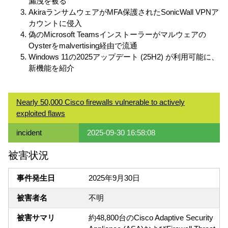
漏洩を被る
AkiraランサムウェアがMFA保護されたSonicWall VPNア
カウントに侵入
偽のMicrosoft Teamsインストーラーがマルウェアの
Oysterをmalvertising経由で流通
Windows 11の2025アップデート (25H2) が利用可能に、
新機能を紹介
Nearly 50,000 Cisco firewalls vulnerable to actively
exploited flaws
incident
2025-09-30 16:58:08
被害状況
事件発生日
2025年9月30日
被害者名
不明
被害サマリ
約48,800台のCisco Adaptive Security