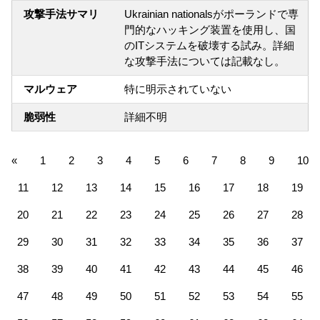
攻撃手法サマリ
Ukrainian nationalsがポーランドで専
門的なハッキング装置を使用し、国
のITシステムを破壊する試み。詳細
な攻撃手法については記載なし。
マルウェア
特に明示されていない
脆弱性
詳細不明
«
1
2
3
4
5
6
7
8
9
10
11
12
13
14
15
16
17
18
19
20
21
22
23
24
25
26
27
28
29
30
31
32
33
34
35
36
37
38
39
40
41
42
43
44
45
46
47
48
49
50
51
52
53
54
55