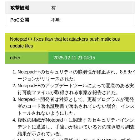
攻撃観測
有
PoC公開
不明
Notepad++ fixes flaw that let attackers push malicious
update files
other
2025-12-11 21:04:15
Notepad++のセキュリティの脆弱性が修正され、8.8.9バ
ージョンがリリースされた。
Notepad++のアップデートツールによって悪意のある実
行可能ファイルが取得される事案が報告された。
Notepad++開発者は対策として、更新プログラムが開発
者のコード署名証明書で署名されていない場合、インス
トールされないようにした。
複数の組織がNotepad++に関連するセキュリティインシ
デントに遭遇し、手違いが続いているとの聞き取り調査
結果が示されている。