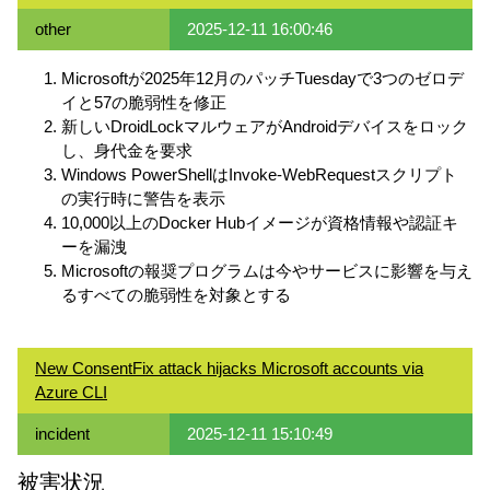
other
2025-12-11 16:00:46
Microsoftが2025年12月のパッチTuesdayで3つのゼロデ
イと57の脆弱性を修正
新しいDroidLockマルウェアがAndroidデバイスをロック
し、身代金を要求
Windows PowerShellはInvoke-WebRequestスクリプト
の実行時に警告を表示
10,000以上のDocker Hubイメージが資格情報や認証キ
ーを漏洩
Microsoftの報奨プログラムは今やサービスに影響を与え
るすべての脆弱性を対象とする
New ConsentFix attack hijacks Microsoft accounts via
Azure CLI
incident
2025-12-11 15:10:49
被害状況