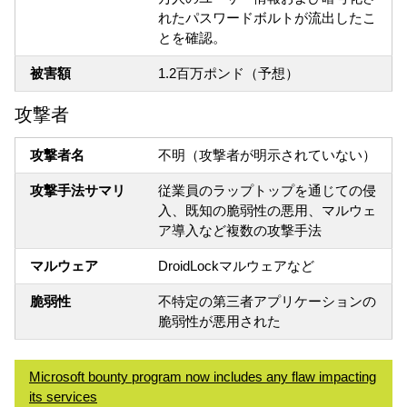
れたパスワードボルトが流出したこ
とを確認。
被害額
1.2百万ポンド（予想）
攻撃者
攻撃者名
不明（攻撃者が明示されていない）
攻撃手法サマリ
従業員のラップトップを通じての侵
入、既知の脆弱性の悪用、マルウェ
ア導入など複数の攻撃手法
マルウェア
DroidLockマルウェアなど
脆弱性
不特定の第三者アプリケーションの
脆弱性が悪用された
Microsoft bounty program now includes any flaw impacting
its services