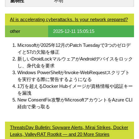
脆弱性
不明
AI is accelerating cyberattacks. Is your network prepared?
other
2025-12-11 15:05:15
Microsoftが2025年12月のPatch Tuesdayで3つのゼロデ
イと57の欠陥を修正
新しいDroidLockマルウェアがAndroidデバイスをロック
し、身代金を要求
Windows PowerShellがInvoke-WebRequestスクリプト
を実行する際に警告するようになる
1万を超えるDocker Hubイメージが資格情報や認証キー
を漏洩
New ConsentFix攻撃がMicrosoftアカウントをAzure CLI
経由で乗っ取る
ThreatsDay Bulletin: Spyware Alerts, Mirai Strikes, Docker
Leaks, ValleyRAT Rootkit — and 20 More Stories