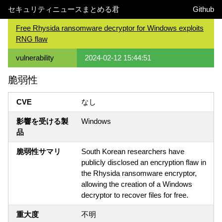
セキュリティニュースまとめる君
Github
Free Rhysida ransomware decryptor for Windows exploits
RNG flaw
vulnerability
2024-02-12 15:44:51
脆弱性
CVE
なし
影響を受ける製
Windows
品
脆弱性サマリ
South Korean researchers have
publicly disclosed an encryption flaw in
the Rhysida ransomware encryptor,
allowing the creation of a Windows
decryptor to recover files for free.
重大度
不明