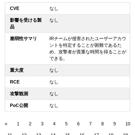
CVE
なし
影響を受ける製
なし
品
脆弱性サマリ
IRチームが侵害されたユーザーアカウ
ントを特定することが困難であるた
め、攻撃者が貴重な時間を得ることが
できる。
重大度
なし
RCE
なし
攻撃観測
なし
PoC公開
なし
«
1
2
3
4
5
6
7
8
9
10