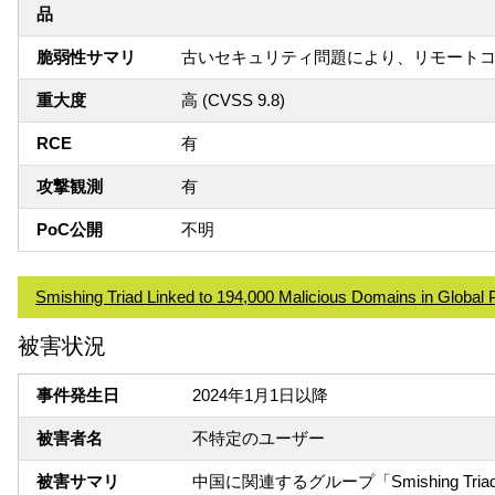
品
脆弱性サマリ
古いセキュリティ問題により、リモートコ
重大度
高 (CVSS 9.8)
RCE
有
攻撃観測
有
PoC公開
不明
Smishing Triad Linked to 194,000 Malicious Domains in Global 
被害状況
事件発生日
2024年1月1日以降
被害者名
不特定のユーザー
被害サマリ
中国に関連するグループ「Smishing 