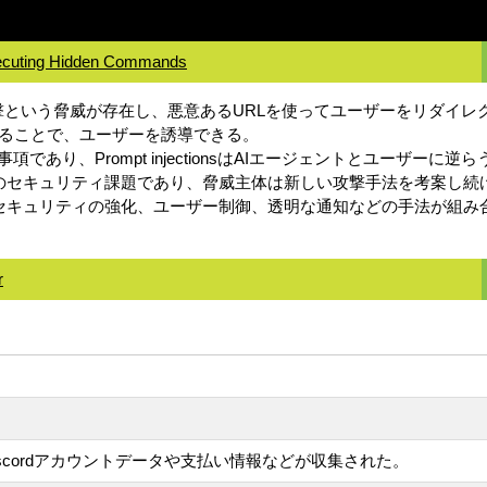
xecuting Hidden Commands
jection攻撃という脅威が存在し、悪意あるURLを使ってユーザーをリダ
することで、ユーザーを誘導できる。
あり、Prompt injectionsはAIエージェントとユーザーに
sは未解決のセキュリティ課題であり、脅威主体は新しい攻撃手法を考案し
イムな検出、セキュリティの強化、ユーザー制御、透明な通知などの手法
r
Discordアカウントデータや支払い情報などが収集された。