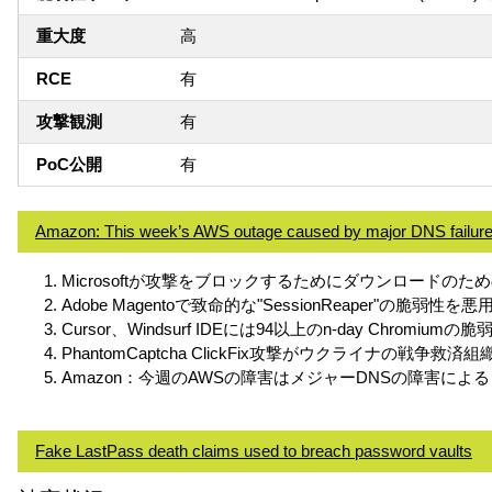
重大度
高
RCE
有
攻撃観測
有
PoC公開
有
Amazon: This week’s AWS outage caused by major DNS failur
Microsoftが攻撃をブロックするためにダウンロードのためのF
Adobe Magentoで致命的な"SessionReaper"の脆弱性
Cursor、Windsurf IDEには94以上のn-day Chromi
PhantomCaptcha ClickFix攻撃がウクライナの戦争救済
Amazon：今週のAWSの障害はメジャーDNSの障害によ
Fake LastPass death claims used to breach password vaults