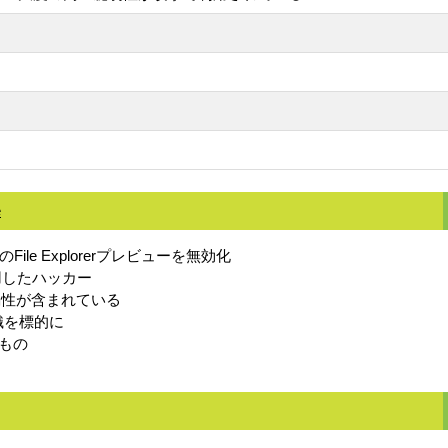
e
ile Explorerプレビューを無効化
を悪用したハッカー
umの脆弱性が含まれている
組織を標的に
るもの