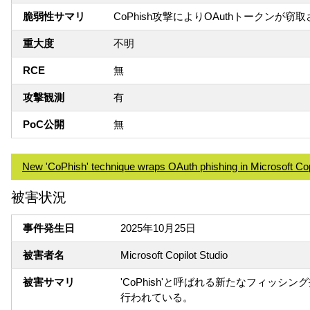
脆弱性サマリ
CoPhish攻撃によりOAuthトークンが窃
重大度
不明
RCE
無
攻撃観測
有
PoC公開
無
New 'CoPhish' technique wraps OAuth phishing in Microsoft Cop
被害状況
事件発生日
2025年10月25日
被害者名
Microsoft Copilot Studio
被害サマリ
'CoPhish'と呼ばれる新たなフィッシング
行われている。