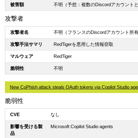
被害額
不明（予想：複数のDiscordアカウ
攻撃者
攻撃者名
不明（フランスのDiscordアカウント
攻撃手法サマリ
RedTigerを悪用した情報窃取
マルウェア
RedTiger
脆弱性
不明
New CoPhish attack steals OAuth tokens via Copilot Studio age
脆弱性
CVE
なし
影響を受ける製
Microsoft Copilot Studio agents
品