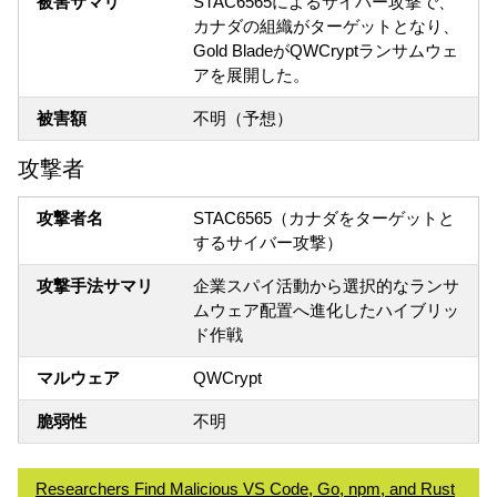
被害サマリ
STAC6565によるサイバー攻撃で、
カナダの組織がターゲットとなり、
Gold BladeがQWCryptランサムウェ
アを展開した。
被害額
不明（予想）
攻撃者
攻撃者名
STAC6565（カナダをターゲットと
するサイバー攻撃）
攻撃手法サマリ
企業スパイ活動から選択的なランサ
ムウェア配置へ進化したハイブリッ
ド作戦
マルウェア
QWCrypt
脆弱性
不明
Researchers Find Malicious VS Code, Go, npm, and Rust