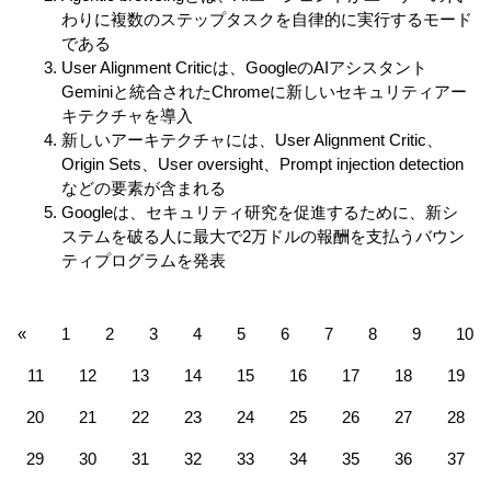
わりに複数のステップタスクを自律的に実行するモード
である
User Alignment Criticは、GoogleのAIアシスタント
Geminiと統合されたChromeに新しいセキュリティアー
キテクチャを導入
新しいアーキテクチャには、User Alignment Critic、
Origin Sets、User oversight、Prompt injection detection
などの要素が含まれる
Googleは、セキュリティ研究を促進するために、新シ
ステムを破る人に最大で2万ドルの報酬を支払うバウン
ティプログラムを発表
«
1
2
3
4
5
6
7
8
9
10
11
12
13
14
15
16
17
18
19
20
21
22
23
24
25
26
27
28
29
30
31
32
33
34
35
36
37