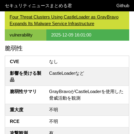
セキュリティニュースまとめる君
Github
Four Threat Clusters Using CastleLoader as GrayBravo
Expands Its Malware Service Infrastructure
vulnerability
2025-12-09 16:01:00
脆弱性
CVE
なし
影響を受ける製
CastleLoaderなど
品
脆弱性サマリ
GrayBravoがCastleLoaderを使用した
脅威活動を観測
重大度
不明
RCE
不明
攻撃観測
有