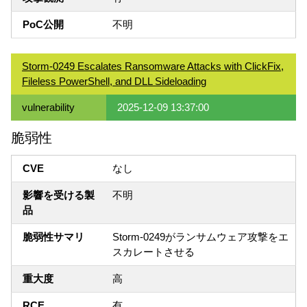
PoC公開
不明
Storm-0249 Escalates Ransomware Attacks with ClickFix,
Fileless PowerShell, and DLL Sideloading
vulnerability
2025-12-09 13:37:00
脆弱性
CVE
なし
影響を受ける製
不明
品
脆弱性サマリ
Storm-0249がランサムウェア攻撃をエ
スカレートさせる
重大度
高
RCE
有