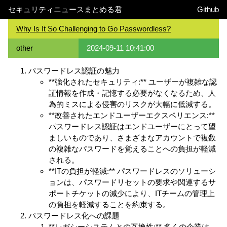
セキュリティニュースまとめる君
Github
Why Is It So Challenging to Go Passwordless?
other
2024-09-11 10:41:00
パスワードレス認証の魅力
**強化されたセキュリティ:** ユーザーが複雑な認
証情報を作成・記憶する必要がなくなるため、人
為的ミスによる侵害のリスクが大幅に低減する。
**改善されたエンドユーザーエクスペリエンス:**
パスワードレス認証はエンドユーザーにとって望
ましいものであり、さまざまなアカウントで複数
の複雑なパスワードを覚えることへの負担が軽減
される。
**ITの負担が軽減:** パスワードレスのソリューシ
ョンは、パスワードリセットの要求や関連するサ
ポートチケットの減少により、ITチームの管理上
の負担を軽減することを約束する。
パスワードレス化への課題
**レガシーシステムとの互換性:** 多くの企業は、