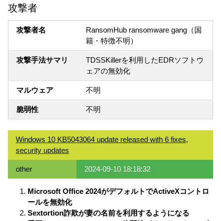
攻撃者
攻撃者名
RansomHub ransomware gang（国
籍・特徴不明）
攻撃手法サマリ
TDSSKillerを利用したEDRソフトウ
ェアの無効化
マルウェア
不明
脆弱性
不明
Windows 10 KB5043064 update released with 6 fixes,
security updates
other
2024-09-10 18:18:32
Microsoft Office 2024がデフォルトでActiveXコントロ
ールを無効化
Sextortion詐欺が妻の名前を利用するようになる