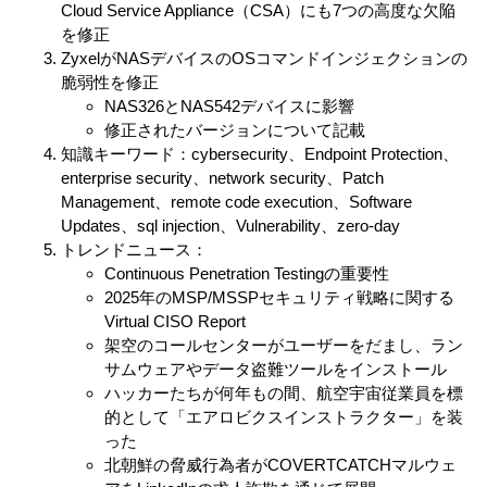
Cloud Service Appliance（CSA）にも7つの高度な欠陥
を修正
ZyxelがNASデバイスのOSコマンドインジェクションの
脆弱性を修正
NAS326とNAS542デバイスに影響
修正されたバージョンについて記載
知識キーワード：cybersecurity、Endpoint Protection、
enterprise security、network security、Patch
Management、remote code execution、Software
Updates、sql injection、Vulnerability、zero-day
トレンドニュース：
Continuous Penetration Testingの重要性
2025年のMSP/MSSPセキュリティ戦略に関する
Virtual CISO Report
架空のコールセンターがユーザーをだまし、ラン
サムウェアやデータ盗難ツールをインストール
ハッカーたちが何年もの間、航空宇宙従業員を標
的として「エアロビクスインストラクター」を装
った
北朝鮮の脅威行為者がCOVERTCATCHマルウェ