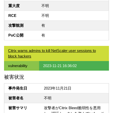
重大度
不明
RCE
不明
攻撃観測
有
PoC公開
有
Citrix warns admins to kill NetScaler user sessions to
block hackers
vulnerability
2023-11-21 16:36:02
被害状況
事件発生日
2023年11月21日
被害者名
不明
被害サマリ
攻撃者がCitrix Bleed脆弱性を悪用