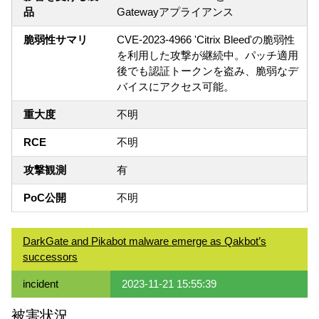
品
Gatewayアプライアンス
脆弱性サマリ
CVE-2023-4966 'Citrix Bleed'の脆弱性
を利用した攻撃が継続中。パッチ適用
後でも認証トークンを盗み、脆弱なデ
バイスにアクセス可能。
重大度
不明
RCE
不明
攻撃観測
有
PoC公開
不明
DarkGate and Pikabot malware emerge as Qakbot’s
successors
incident
2023-11-21 15:55:39
被害状況