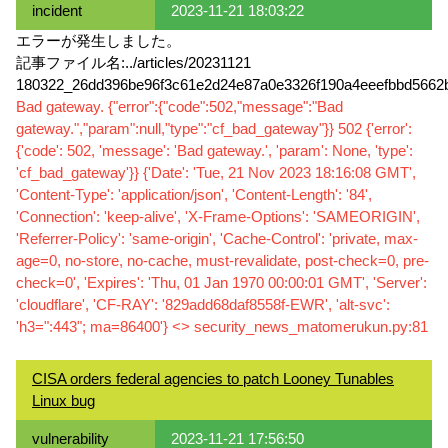
incident
2023-11-21 18:03:22
エラーが発生しました。
記事ファイル名:../articles/20231121
180322_26dd396be96f3c61e2d24e87a0e3326f190a4eeefbbd5662b
Bad gateway. {"error":{"code":502,"message":"Bad
gateway.","param":null,"type":"cf_bad_gateway"}} 502 {'error':
{'code': 502, 'message': 'Bad gateway.', 'param': None, 'type':
'cf_bad_gateway'}} {'Date': 'Tue, 21 Nov 2023 18:16:08 GMT',
'Content-Type': 'application/json', 'Content-Length': '84',
'Connection': 'keep-alive', 'X-Frame-Options': 'SAMEORIGIN',
'Referrer-Policy': 'same-origin', 'Cache-Control': 'private, max-
age=0, no-store, no-cache, must-revalidate, post-check=0, pre-
check=0', 'Expires': 'Thu, 01 Jan 1970 00:00:01 GMT', 'Server':
'cloudflare', 'CF-RAY': '829add68daf8558f-EWR', 'alt-svc':
'h3=":443"; ma=86400'} <
> security_news_matomerukun.py:81
CISA orders federal agencies to patch Looney Tunables
Linux bug
vulnerability
2023-11-21 17:56:50