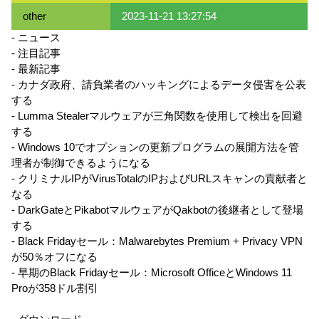
other
2023-11-21 13:27:54
- ニュース
- 注目記事
- 最新記事
- カナダ政府、請負業者のハッキングによるデータ侵害を公表
する
- Lumma Stealerマルウェアが三角関数を使用して検出を回避
する
- Windows 10でオプションの更新プログラムの展開方法を管
理者が制御できるようになる
- クリミナルIPがVirusTotalのIPおよびURLスキャンの貢献者と
なる
- DarkGateとPikabotマルウェアがQakbotの後継者として登場
する
- Black Fridayセール：Malwarebytes Premium + Privacy VPN
が50％オフになる
- 早期のBlack Fridayセール：Microsoft OfficeとWindows 11
Proが358ドル割引