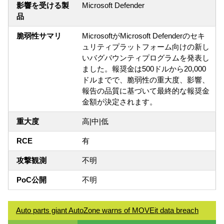
影響を受ける製
Microsoft Defender
品
脆弱性サマリ
MicrosoftがMicrosoft Defenderのセキ
ュリティプラットフォーム向けの新し
いバグバウンティプログラムを発表し
ました。報奨金は500ドルから20,000
ドルまでで、脆弱性の重大度、影響、
報告の品質に基づいて最終的な報奨金
金額が決定されます。
重大度
高|中|低
RCE
有
攻撃観測
不明
PoC公開
不明
Auto parts giant AutoZone warns of MOVEit data breach