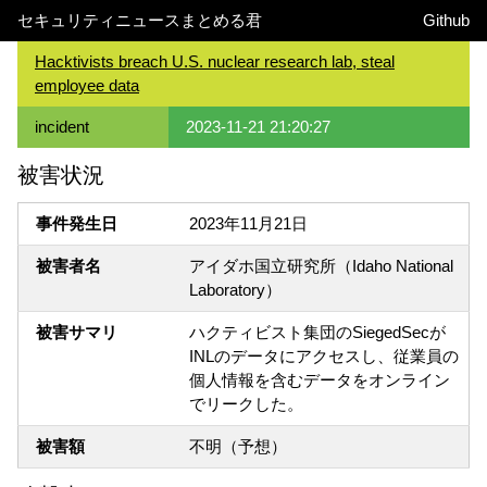
セキュリティニュースまとめる君
Github
Hacktivists breach U.S. nuclear research lab, steal
employee data
incident
2023-11-21 21:20:27
被害状況
事件発生日
2023年11月21日
被害者名
アイダホ国立研究所（Idaho National
Laboratory）
被害サマリ
ハクティビスト集団のSiegedSecが
INLのデータにアクセスし、従業員の
個人情報を含むデータをオンライン
でリークした。
被害額
不明（予想）