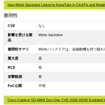
New Mistic Backdoor Linked to KongTuke in ClickFix and Mo
脆弱性
CVE
なし
影響を受ける製
Mistic backdoor
品
脆弱性サマリ
Misticバックドアは、金融動機を持つ
重大度
高
RCE
有
攻撃観測
有
PoC公開
不明
Cisco Catalyst SD-WAN Zero-Day CVE-2026-20245 Exploited t