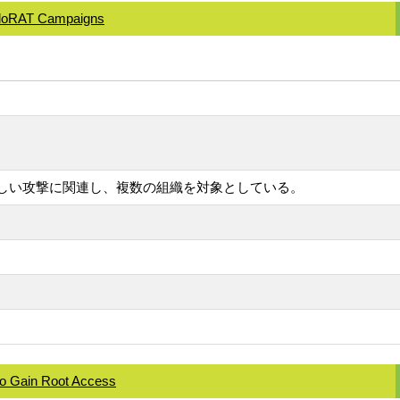
deloRAT Campaigns
疑わしい攻撃に関連し、複数の組織を対象としている。
o Gain Root Access