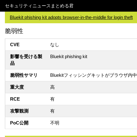
セキュリティニュースまとめる君
Bluekit phishing kit adopts browser-in-the-middle for login theft
脆弱性
CVE
なし
影響を受ける製
Bluekit phishing kit
品
脆弱性サマリ
Bluekitフィッシングキットがブラウザ
重大度
高
RCE
有
攻撃観測
有
PoC公開
不明