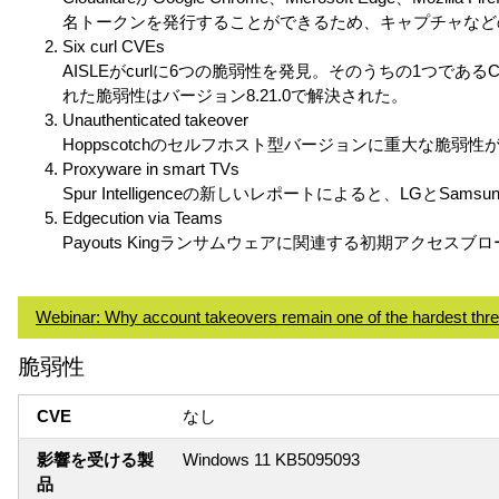
名トークンを発行することができるため、キャプチャなど
Six curl CVEs
AISLEがcurlに6つの脆弱性を発見。そのうちの1つであ
れた脆弱性はバージョン8.21.0で解決された。
Unauthenticated takeover
Hoppscotchのセルフホスト型バージョンに重大な脆
Proxyware in smart TVs
Spur Intelligenceの新しいレポートによると、L
Edgecution via Teams
Payouts Kingランサムウェアに関連する初期アクセスブロー
Webinar: Why account takeovers remain one of the hardest thre
脆弱性
CVE
なし
影響を受ける製
Windows 11 KB5095093
品