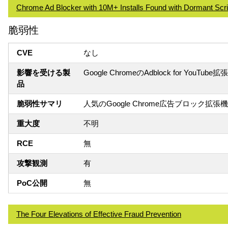
Chrome Ad Blocker with 10M+ Installs Found with Dormant Script
脆弱性
CVE
なし
影響を受ける製
Google ChromeのAdblock for YouTube
品
脆弱性サマリ
人気のGoogle Chrome広告ブロック拡張
重大度
不明
RCE
無
攻撃観測
有
PoC公開
無
The Four Elevations of Effective Fraud Prevention