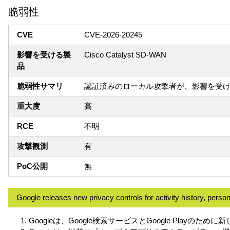
脆弱性
CVE
CVE-2026-20245
影響を受ける製
Cisco Catalyst SD-WAN
品
脆弱性サマリ
認証済みのローカル攻撃者が、影響を受
重大度
高
RCE
不明
攻撃観測
有
PoC公開
無
Google releases new privacy controls for activity history, person
Googleは、Google検索サービスとGoogle Playの