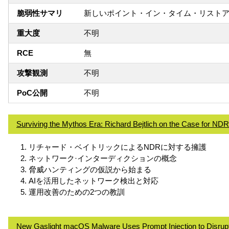
脆弱性サマリ
新しいポイント・イン・タイム・リスト
重大度
不明
RCE
無
攻撃観測
不明
PoC公開
不明
Surviving the Mythos Era: Richard Bejtlich on the Case for NDR
リチャード・ベイトリックによるNDRに対する擁護
ネットワーク·インターディクションの概念
脅威ハンティングの仮説から始まる
AIを活用したネットワーク検出と対応
運用改善のための2つの教訓
New Gaslight macOS Malware Uses Prompt Injection to Disrupt