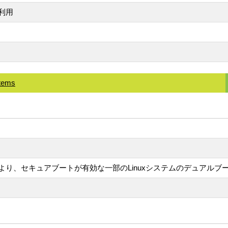
利用
stems
により、セキュアブートが有効な一部のLinuxシステムのデュアルブ