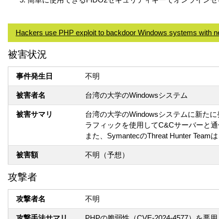
Hackers use PHP exploit to backdoor Windows systems with 
被害状況
事件発生日
不明
被害者名
台湾の大学のWindowsシステム
被害サマリ
台湾の大学のWindowsシステムに新たに
ラフィックを使用してC&Cサーバーと
また、SymantecのThreat Hunt
被害額
不明（予想）
攻撃者
攻撃者名
不明
攻撃手法サマリ
PHPの脆弱性（CVE-2024-4577）