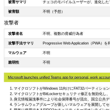
被害サマリ
チェコのモバイルユーザーが、進化した
被害額
不明（予想）
攻撃者
攻撃者名
不明、複数の脅威行為者
攻撃手法サマリ
Progressive Web Applicati
マルウェア
不明
脆弱性
不明
Microsoft launches unified Teams app for personal, work accou
マイクロソフトがWindows 11向けにFAT32パーティシ
マイクロソフトがBitLockerセキュリティ修正を無効化
身元情報漏洩事件により社会保障番号が流出、国立公共デ
ランサムウェアグループが新しいマルウェアを展開してセ
簡単に使用できるFIDO2セキュリティキーでオンライン