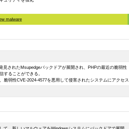
new malware
発見されたMsupedgeバックドアが展開され、PHPの最近の脆弱性（C
通信することができる。
er Teamは、脆弱性CVE-2024-4577を悪用して侵害されたシス
を悪用して、新しいマルウェアをWindowsシステムにバックドアで展開