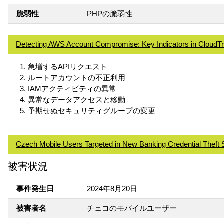
脆弱性
PHPの脆弱性
Detecting AWS Account Compromise: Key Indicators in CloudTra
急増するAPIリクエスト
ルートアカウントの不正利用
IAMアクティビティの異常
異常なデータアクセスと移動
予期せぬセキュリティグループの変更
Czech Mobile Users Targeted in New Banking Credential Thef
被害状況
事件発生日
2024年8月20日
被害者名
チェコのモバイルユーザー