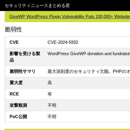
セキュリティニュースまとめる君
GiveWP WordPress Plugin Vulnerability Puts 100,000+ Website
脆弱性
CVE
CVE-2024-5932
影響を受ける製
WordPress GiveWP donation and fundraisin
品
脆弱性サマリ
最大深刻度のセキュリティ欠陥。PHPの
重大度
高
RCE
有
攻撃観測
不明
PoC公開
不明