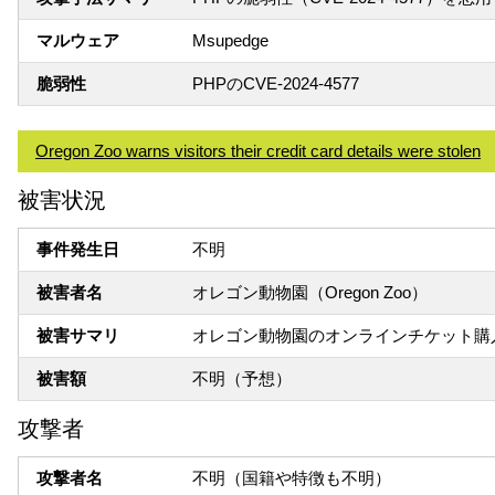
マルウェア
Msupedge
脆弱性
PHPのCVE-2024-4577
Oregon Zoo warns visitors their credit card details were stolen
被害状況
事件発生日
不明
被害者名
オレゴン動物園（Oregon Zoo）
被害サマリ
オレゴン動物園のオンラインチケット購
被害額
不明（予想）
攻撃者
攻撃者名
不明（国籍や特徴も不明）