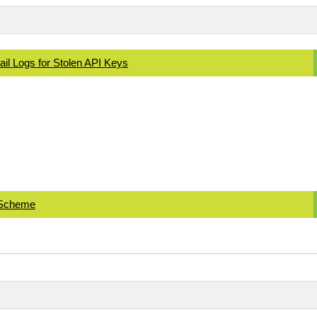
il Logs for Stolen API Keys
t Scheme