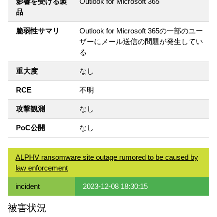
影響を受ける製
Outlook for Microsoft 365
品
脆弱性サマリ
Outlook for Microsoft 365の一部のユー
ザーにメール送信の問題が発生してい
る
重大度
なし
RCE
不明
攻撃観測
なし
PoC公開
なし
ALPHV ransomware site outage rumored to be caused by
law enforcement
incident
2023-12-08 18:30:15
被害状況