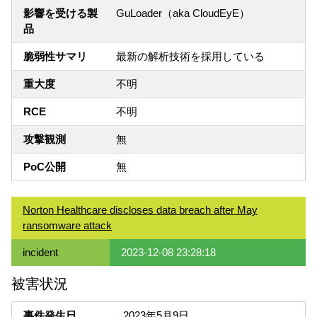
影響を受ける製
GuLoader（aka CloudEyE）
品
脆弱性サマリ
最新の解析技術を採用している
重大度
不明
RCE
不明
攻撃観測
無
PoC公開
無
Norton Healthcare discloses data breach after May
ransomware attack
incident
2023-12-08 23:28:18
被害状況
事件発生日
2023年5月9日