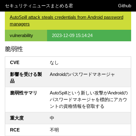
セキュリティニュースまとめる君
Github
AutoSpill attack steals credentials from Android password
managers
vulnerability
2023-12-09 15:14:24
脆弱性
CVE
なし
影響を受ける製
Androidのパスワードマネージャ
品
脆弱性サマリ
AutoSpillという新しい攻撃がAndroidの
パスワードマネージャを標的にアカウ
ントの資格情報を窃取する
重大度
中
RCE
不明