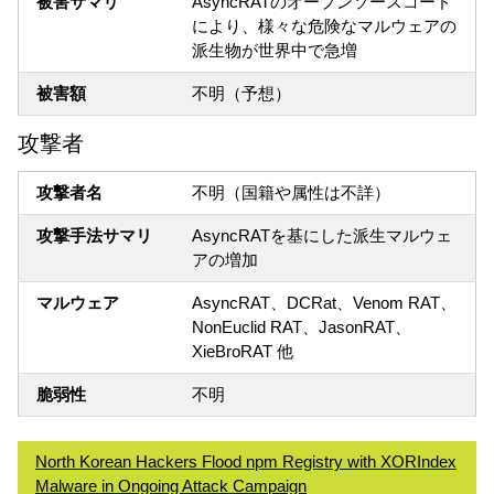
被害サマリ
AsyncRATのオープンソースコード
により、様々な危険なマルウェアの
派生物が世界中で急増
被害額
不明（予想）
攻撃者
攻撃者名
不明（国籍や属性は不詳）
攻撃手法サマリ
AsyncRATを基にした派生マルウェ
アの増加
マルウェア
AsyncRAT、DCRat、Venom RAT、
NonEuclid RAT、JasonRAT、
XieBroRAT 他
脆弱性
不明
North Korean Hackers Flood npm Registry with XORIndex
Malware in Ongoing Attack Campaign