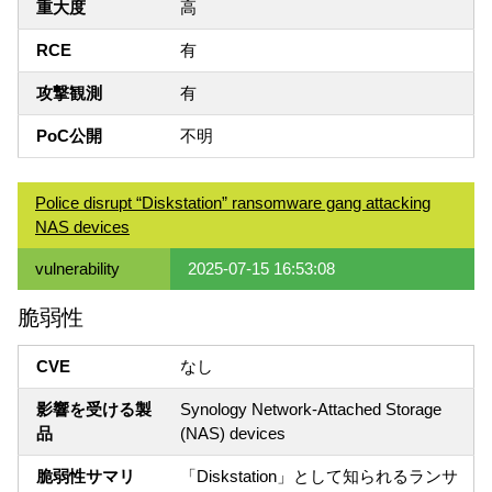
重大度
高
RCE
有
攻撃観測
有
PoC公開
不明
Police disrupt “Diskstation” ransomware gang attacking
NAS devices
vulnerability
2025-07-15 16:53:08
脆弱性
CVE
なし
影響を受ける製
Synology Network-Attached Storage
品
(NAS) devices
脆弱性サマリ
「Diskstation」として知られるランサ