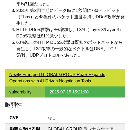
平均71回だった。
2025年第2四半期にピーク時に1秒間に730テラビット
（Tbps）と48億件のパケット速度を持つDDoS攻撃が発
生した。
HTTP DDoS攻撃は9%増加し、L3/4（Layer 3/Layer 4）
DDoS攻撃は81%減少した。
60%以上のHTTP DDoS攻撃は既知のボットネットから
発生し、L3/4攻撃の一般的なベクトルはDNS、TCP
SYN、UDPプロトコルであった。
Newly Emerged GLOBAL GROUP RaaS Expands
Operations with AI-Driven Negotiation Tools
vulnerability
2025-07-15 15:21:00
脆弱性
CVE
なし
影響を受ける製
GLOBAL GROUP ランサムウェア