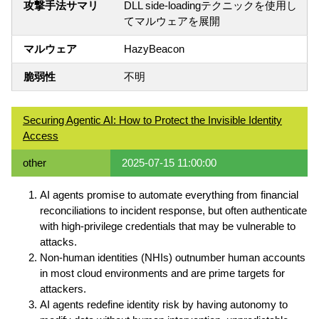
攻撃手法サマリ
DLL side-loadingテクニックを使用し
てマルウェアを展開
マルウェア
HazyBeacon
脆弱性
不明
Securing Agentic AI: How to Protect the Invisible Identity
Access
other
2025-07-15 11:00:00
AI agents promise to automate everything from financial
reconciliations to incident response, but often authenticate
with high-privilege credentials that may be vulnerable to
attacks.
Non-human identities (NHIs) outnumber human accounts
in most cloud environments and are prime targets for
attackers.
AI agents redefine identity risk by having autonomy to