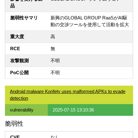
品
脆弱性サマリ
新興のGLOBAL GROUP RaaSがAI駆
動の交渉ツールを使用して活動を拡大
重大度
高
RCE
無
攻撃観測
不明
PoC公開
不明
Android malware Konfety uses malformed APKs to evade
detection
vulnerability
2025-07-15 13:10:36
脆弱性
CVE
なし