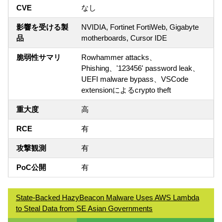
CVE
なし
影響を受ける製
NVIDIA, Fortinet FortiWeb, Gigabyte
品
motherboards, Cursor IDE
脆弱性サマリ
Rowhammer attacks、
Phishing、'123456' password leak、
UEFI malware bypass、VSCode
extensionによるcrypto theft
重大度
高
RCE
有
攻撃観測
有
PoC公開
有
State-Backed HazyBeacon Malware Uses AWS Lambda
to Steal Data from SE Asian Governments