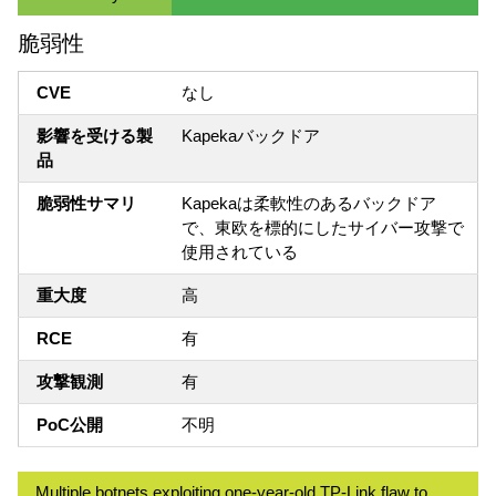
脆弱性
CVE
なし
影響を受ける製
Kapekaバックドア
品
脆弱性サマリ
Kapekaは柔軟性のあるバックドア
で、東欧を標的にしたサイバー攻撃で
使用されている
重大度
高
RCE
有
攻撃観測
有
PoC公開
不明
Multiple botnets exploiting one-year-old TP-Link flaw to