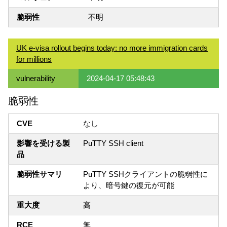
脆弱性
不明
UK e-visa rollout begins today: no more immigration cards
for millions
vulnerability
2024-04-17 05:48:43
脆弱性
CVE
なし
影響を受ける製
PuTTY SSH client
品
脆弱性サマリ
PuTTY SSHクライアントの脆弱性に
より、暗号鍵の復元が可能
重大度
高
RCE
無