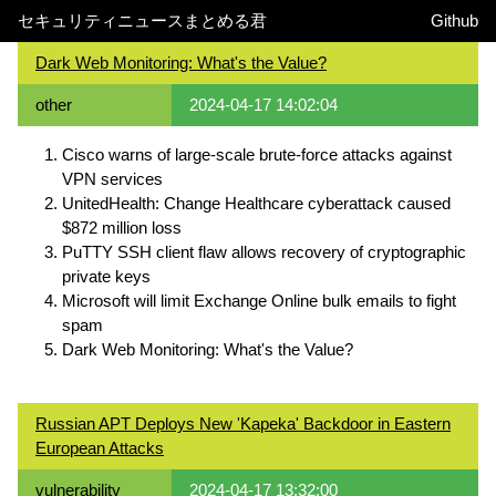
セキュリティニュースまとめる君
Github
Dark Web Monitoring: What's the Value?
other
2024-04-17 14:02:04
Cisco warns of large-scale brute-force attacks against
VPN services
UnitedHealth: Change Healthcare cyberattack caused
$872 million loss
PuTTY SSH client flaw allows recovery of cryptographic
private keys
Microsoft will limit Exchange Online bulk emails to fight
spam
Dark Web Monitoring: What's the Value?
Russian APT Deploys New 'Kapeka' Backdoor in Eastern
European Attacks
vulnerability
2024-04-17 13:32:00