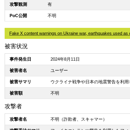
攻撃観測
有
PoC公開
不明
Fake X content warnings on Ukraine war, earthquakes used as c
被害状況
事件発生日
2024年8月11日
被害者名
ユーザー
被害サマリ
ウクライナ戦争や日本の地震警告を利用
被害額
不明
攻撃者
攻撃者名
不明（詐欺者、スキャマー）