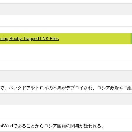
sing Booby-Trapped LNK Files
る攻撃で、バックドアやトロイの木馬がデプロイされ、ロシア政府やIT
stWindであることからロシア国籍の関与が疑われる。