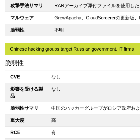
攻撃手法サマリ
RARアーカイブ添付ファイルを使用し
マルウェア
GrewApacha、CloudSorcererの更新版、P
脆弱性
不明
Chinese hacking groups target Russian government, IT firms
脆弱性
CVE
なし
影響を受ける製
なし
品
脆弱性サマリ
中国のハッカーグループがロシア政府およ
重大度
高
RCE
有