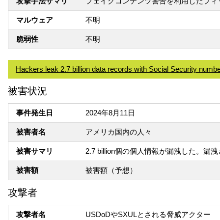
攻撃手法サマリ
フェイクコンテンツ警告を利用したフィ
マルウェア
不明
脆弱性
不明
Hackers leak 2.7 billion data records with Social Security numb
被害状況
事件発生日
2024年8月11日
被害者名
アメリカ国内の人々
被害サマリ
2.7 billion個の個人情報が漏洩
被害額
被害額（予想）
攻撃者
攻撃者名
USDoDやSXULとされる脅威アクター