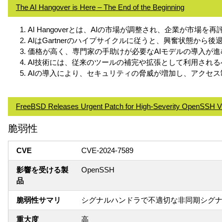
The AI Hangover is Here – The End of the Beginning
AI Hangoverとは、AIの市場が調整され、企業が市場
AIはGartnerのハイプサイクルに従うと、興奮状態か
価格が高く、専門家の手助けが必要なAIモデルの導入が進
AI技術には、従来のツールの補完や拡張として利用され
AIの導入により、セキュリティの脅威が増加し、アクセス
FreeBSD Releases Urgent Patch for High-Severity OpenSSH Vul
脆弱性
CVE
CVE-2024-7589
影響を受ける製
OpenSSH
品
脆弱性サマリ
シグナルハンドラで不適切な非同期シグ
重大度
高