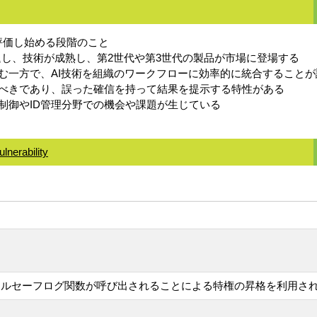
を再評価し始める段階のこと
ら後退し、技術が成熟し、第2世代や第3世代の製品が市場に登場する
む一方で、AI技術を組織のワークフローに効率的に統合すること
るべきであり、誤った確信を持って結果を提示する特性がある
制御やID管理分野での機会や課題が生じている
nerability
ナルセーフログ関数が呼び出されることによる特権の昇格を利用さ