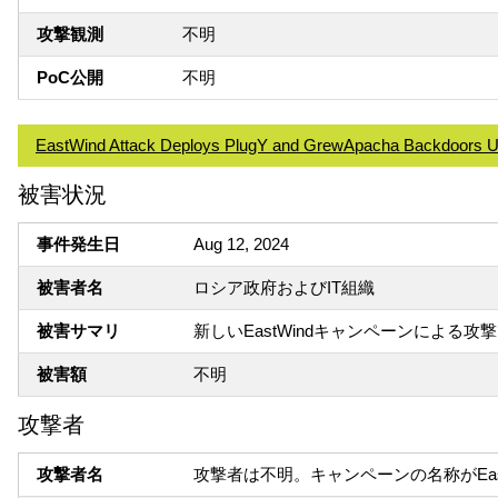
攻撃観測
不明
PoC公開
不明
EastWind Attack Deploys PlugY and GrewApacha Backdoors U
被害状況
事件発生日
Aug 12, 2024
被害者名
ロシア政府およびIT組織
被害サマリ
新しいEastWindキャンペーンによ
被害額
不明
攻撃者
攻撃者名
攻撃者は不明。キャンペーンの名称がEa