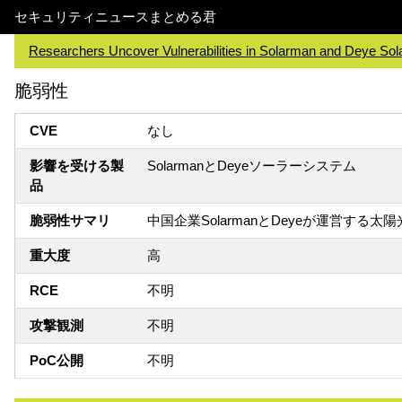
セキュリティニュースまとめる君
Researchers Uncover Vulnerabilities in Solarman and Deye So
脆弱性
CVE
なし
影響を受ける製
SolarmanとDeyeソーラーシステム
品
脆弱性サマリ
中国企業SolarmanとDeyeが運営す
重大度
高
RCE
不明
攻撃観測
不明
PoC公開
不明