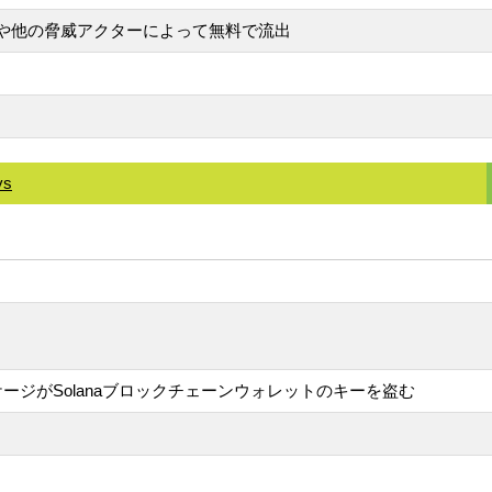
eniceや他の脅威アクターによって無料で流出
ys
ージがSolanaブロックチェーンウォレットのキーを盗む