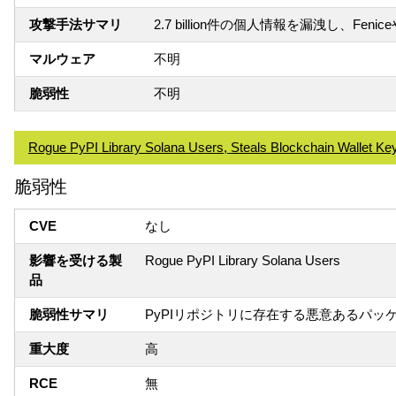
攻撃手法サマリ
2.7 billion件の個人情報を漏洩し、F
マルウェア
不明
脆弱性
不明
Rogue PyPI Library Solana Users, Steals Blockchain Wallet Ke
脆弱性
CVE
なし
影響を受ける製
Rogue PyPI Library Solana Users
品
脆弱性サマリ
PyPIリポジトリに存在する悪意あるパッケ
重大度
高
RCE
無