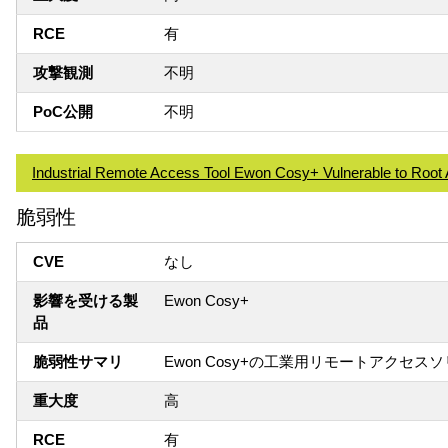
RCE
有
攻撃観測
不明
PoC公開
不明
Industrial Remote Access Tool Ewon Cosy+ Vulnerable to Root
脆弱性
CVE
なし
影響を受ける製
Ewon Cosy+
品
脆弱性サマリ
Ewon Cosy+の工業用リモートアク
重大度
高
RCE
有