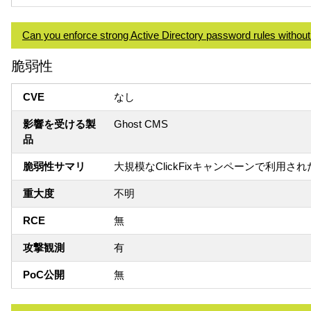
Can you enforce strong Active Directory password rules without 
脆弱性
CVE
なし
影響を受ける製
Ghost CMS
品
脆弱性サマリ
大規模なClickFixキャンペーンで利用され
重大度
不明
RCE
無
攻撃観測
有
PoC公開
無