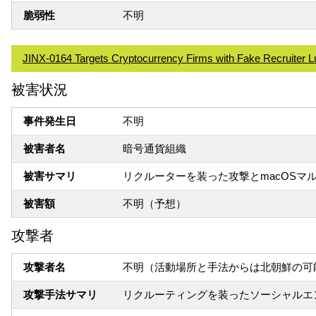
脆弱性
不明
JINX-0164 Targets Cryptocurrency Firms with Fake Recruiter
被害状況
事件発生日
不明
被害者名
暗号通貨組織
被害サマリ
リクルーターを装った攻撃とmacOSマ
被害額
不明（予想）
攻撃者
攻撃者名
不明（活動場所と手法からは北朝鮮の可
攻撃手法サマリ
リクルーティングを装ったソーシャルエン