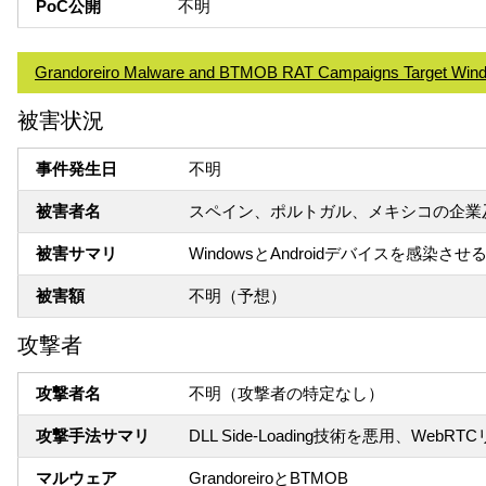
PoC公開
不明
Grandoreiro Malware and BTMOB RAT Campaigns Target Wind
被害状況
事件発生日
不明
被害者名
スペイン、ポルトガル、メキシコの企業
被害サマリ
WindowsとAndroidデバイスを感
被害額
不明（予想）
攻撃者
攻撃者名
不明（攻撃者の特定なし）
攻撃手法サマリ
DLL Side-Loading技術を悪用、W
マルウェア
GrandoreiroとBTMOB