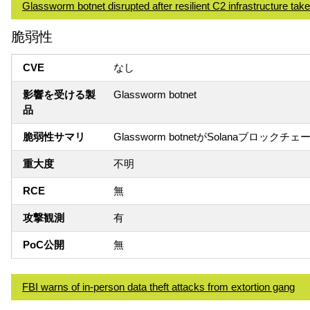
Glassworm botnet disrupted after resilient C2 infrastructure ta
脆弱性
CVE
なし
影響を受ける製
Glassworm botnet
品
脆弱性サマリ
Glassworm botnetがSolanaブロ
重大度
不明
RCE
無
攻撃観測
有
PoC公開
無
FBI warns of in-person data theft attacks from extortion gang