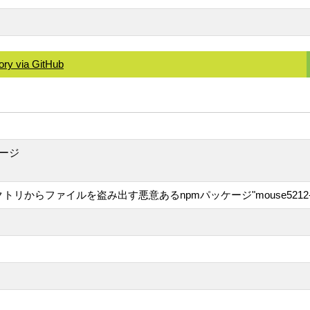
ory via GitHub
ッケージ
レクトリからファイルを盗み出す悪意あるnpmパッケージ"mouse5212-sup