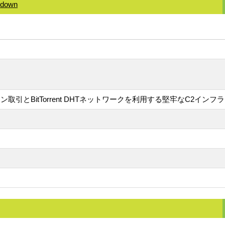
kedown
ックチェーン取引とBitTorrent DHTネットワークを利用する堅牢なC2イ