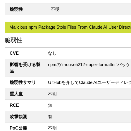
脆弱性
不明
Malicious npm Package Stole Files From Claude AI User Direct
脆弱性
CVE
なし
影響を受ける製
npmの"mouse5212-super-formatter"パ
品
脆弱性サマリ
GitHubを介してClaude AIユーザーディ
重大度
不明
RCE
無
攻撃観測
有
PoC公開
不明