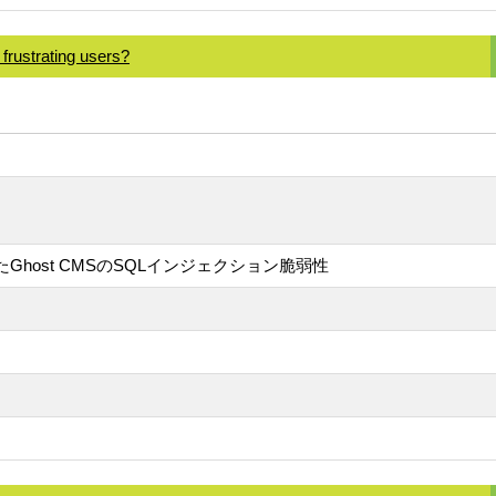
frustrating users?
たGhost CMSのSQLインジェクション脆弱性