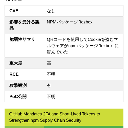
CVE
なし
影響を受ける製
NPMパッケージ 'fezbox'
品
脆弱性サマリ
QRコードを使用してCookieを盗むマ
ルウェアがnpmパッケージ 'fezbox' に
潜んでいた
重大度
高
RCE
不明
攻撃観測
有
PoC公開
不明
GitHub Mandates 2FA and Short-Lived Tokens to
Strengthen npm Supply Chain Security