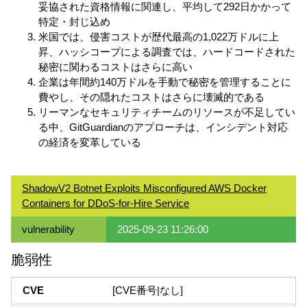
妥協された資格情報に関連し、平均して292日かかって
特定・封じ込め
米国では、侵害コストが歴代最高の1,022万ドルに上
昇、ハッシコープによる調査では、ハードコードされた
秘密に関わるコストはさらに高い
企業は年間約140万ドルを手動で秘密を管理することに
費やし、その隠れたコストはさらに壊滅的である
リーマンなセキュリティチームのリソースが不足してい
る中、GitGuardianのアプローチは、インシデント対応
の経済を変革している
ShadowV2 Botnet Exploits Misconfigured AWS Docker
Containers for DDoS-for-Hire Service
vulnerability
2025-09-23 11:26:00
脆弱性
CVE
[CVE番号|なし]