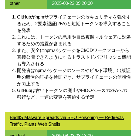
other
2025-09-23 09:20:00
GitHubがnpmサプライチェーンのセキュリティを強化す
るため、2要素認証(2FA)と短期トークンを導入すること
を発表
これには、トークンの悪用や自己複製マルウェアに対処
するための措置が含まれる
また、安全にnpmパッケージをCI/CDワークフローから
直接公開できるようにするトラストドパブリッシュ機能
も導入される
開発者はnpmパッケージのソースやビルド環境、出版証
明の暗号的証拠を検証でき、サプライチェーンの信頼性
が向上する
GitHubは古いトークンの廃止やFIDOベースの2FAへの
移行など、一連の変更を実施する予定
BadIIS Malware Spreads via SEO Poisoning — Redirects
Traffic, Plants Web Shells
incident
2025-09-23 08:13:00