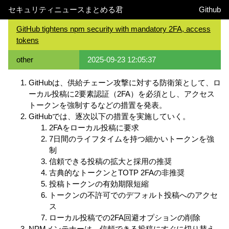
セキュリティニュースまとめる君
Github
GitHub tightens npm security with mandatory 2FA, access
tokens
other
2025-09-23 12:05:37
GitHubは、供給チェーン攻撃に対する防衛策として、ロ
ーカル投稿に2要素認証（2FA）を必須とし、アクセス
トークンを強制するなどの措置を発表。
GitHubでは、逐次以下の措置を実施していく。
2FAをローカル投稿に要求
7日間のライフタイムを持つ細かいトークンを強
制
信頼できる投稿の拡大と採用の推奨
古典的なトークンとTOTP 2FAの非推奨
投稿トークンの有効期限短縮
トークンの不許可でのデフォルト投稿へのアクセ
ス
ローカル投稿での2FA回避オプションの削除
NPMメンテナーは、信頼できる投稿にすぐに切り替え