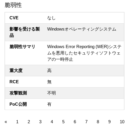
脆弱性
CVE
なし
影響を受ける製
Windowsオペレーティングシステム
品
脆弱性サマリ
Windows Error Reporting (WER)システ
ムを悪用したセキュリティソフトウェ
アの一時停止
重大度
高
RCE
無
攻撃観測
不明
PoC公開
有
«
1
2
3
4
5
6
7
8
9
10